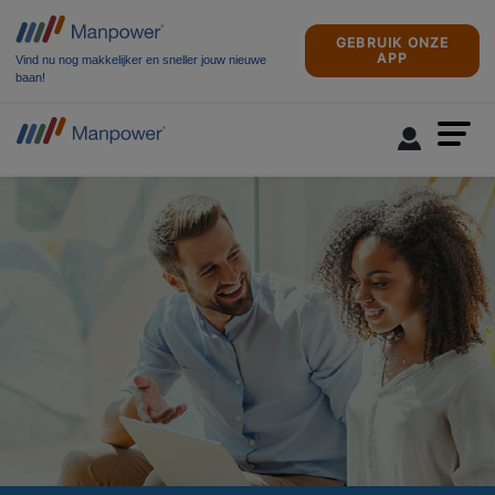
GEBRUIK ONZE
APP
Vind nu nog makkelijker en sneller jouw nieuwe
baan!