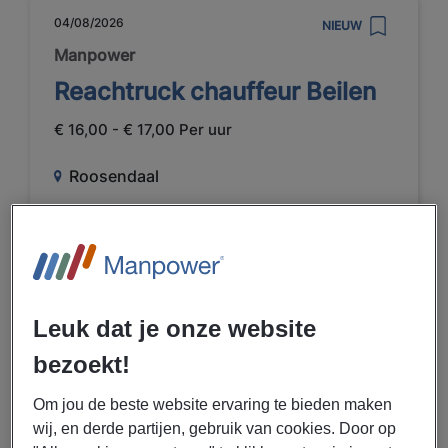
04/08/2026
NIEUW
Manpower
Reachtruck chauffeur Beilen
€ 16,00 - € 17,00 Per uur
Roosendaal
Fulltime
VMBO / MAVO
Uitzenden
Voedingsmiddelenindustrie
Leuk dat je onze website
bezoekt!
BEKIJK VACATURE
Om jou de beste website ervaring te bieden maken
wij, en derde partijen, gebruik van cookies. Door op