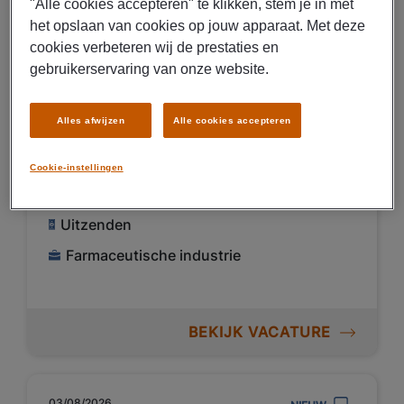
"Alle cookies accepteren" te klikken, stem je in met
03/08/2026
NIEUW
het opslaan van cookies op jouw apparaat. Met deze
Manpower
cookies verbeteren wij de prestaties en
Productie medewerker regio
gebruikerservaring van onze website.
Den Bosch
Alles afwijzen
Alle cookies accepteren
€ 15,00 Per uur
Cookie-instellingen
Roosendaal
Fulltime
Uitzenden
Farmaceutische industrie
BEKIJK VACATURE
03/08/2026