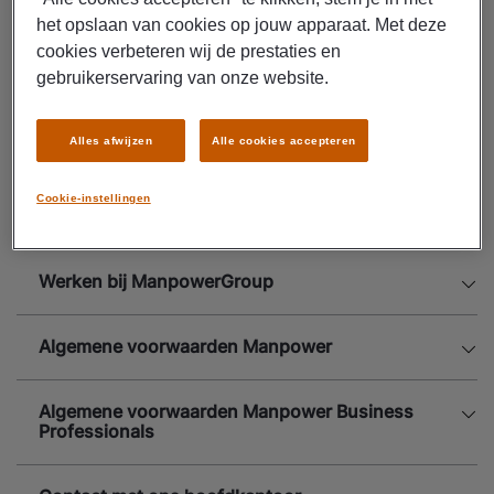
Informatie voor werkgevers
het opslaan van cookies op jouw apparaat. Met deze
cookies verbeteren wij de prestaties en
gebruikerservaring van onze website.
Informatie voor flexmedewerkers
Alles afwijzen
Alle cookies accepteren
Melden van klachten en misstanden
Cookie-instellingen
Melden van een issue op de website
Werken bij ManpowerGroup
Algemene voorwaarden Manpower
Algemene voorwaarden Manpower Business
Professionals