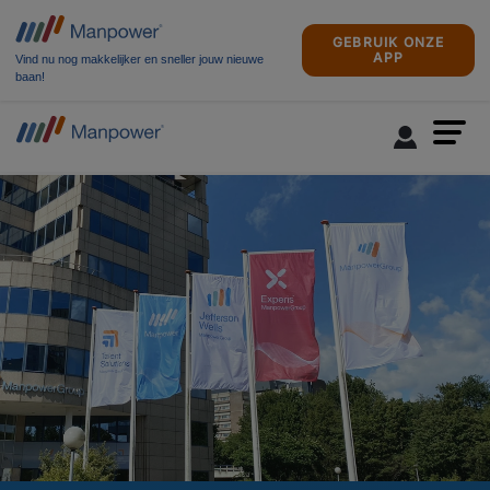
GEBRUIK ONZE
APP
Vind nu nog makkelijker en sneller jouw nieuwe
baan!