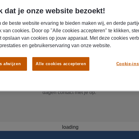
 dat je onze website bezoekt!
 de beste website ervaring te bieden maken wij, en derde partij
k van cookies. Door op "Alle cookies accepteren" te klikken, ste
t opslaan van cookies op jouw apparaat. Met deze cookies ver
 prestaties en gebruikerservaring van onze website.
Onze kandidaten staan voor je klaar
s afwijzen
Alle cookies accepteren
Cookie-ins
lijke piek of is jouw organisatie aan het groeien? Dan heb je sne
tijd de keuze uit een pool van talentvolle, gekwalificeerde ka
 We vertellen je er graag meer over. Laat je gegevens achter e
dagen contact met je op.
loading