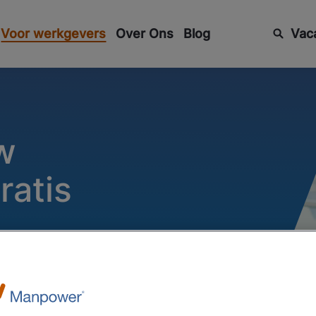
Voor werkgevers
Over Ons
Blog
Vac
w
ratis
atsen bij Manpower? Meld nu
aan en we gaan direct voor je
t moment dat we de perfecte