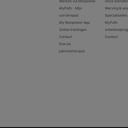
Werken via Manpower
Onze dienste
MyPath - Mijn
Werving & sel
carrièrepad
Specialisaties
My Manpower App
MyPath
Online trainingen
ontwikkelpr
Contact
Contact
Doe de
jobmatcherquiz