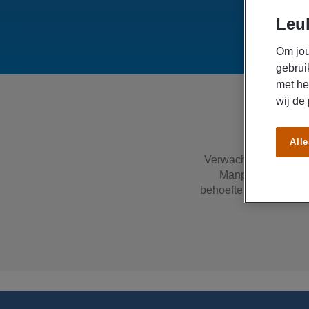
Leuk
Om jou
gebrui
met he
wij de
Alle
Verwacht je een tijde
Manpower heb je al
behoefte te voorzien.