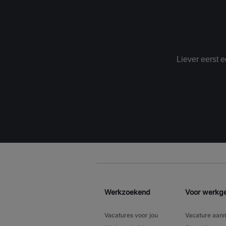
Liever eerst 
Werkzoekend
Voor werkg
Vacatures voor jou
Vacature aan