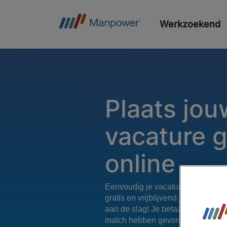
Werkzoekend
Plaats jou
vacature g
online
Eenvoudig je vacature online pla
gratis en vrijblijvend je vacature 
aan de slag! Je betaalt pas op he
match hebben gevonden.