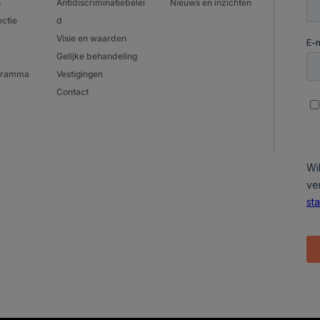
n
Antidiscriminatiebelei
Nieuws en inzichten
ectie
d
Visie en waarden
Gelijke behandeling
ogramma
Vestigingen
Contact