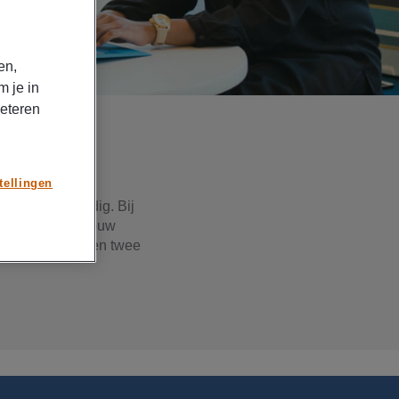
en,
m je in
beteren
tellingen
l personeel nodig. Bij
ndidaten om in jouw
n we nemen binnen twee