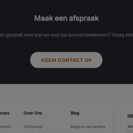
Maak een afspraak
een gesprek over wat we voor jou kunnen betekenen? Vraag ee
NEEM CONTACT OP
evers
Over Ons
Blog
N
melden
Ons bedrijf
Blogs en carrièretips