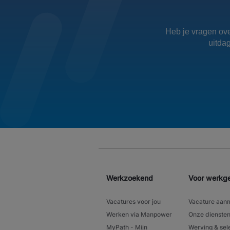
Heb je vragen ove
uitda
Werkzoekend
Voor werkg
Vacatures voor jou
Vacature aan
Werken via Manpower
Onze dienste
MyPath - Mijn
Werving & sel