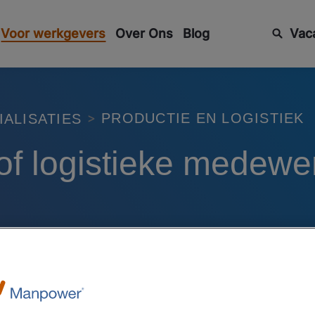
Voor werkgevers
Over Ons
Blog
Vac
PRODUCTIE EN LOGISTIEK
IALISATIES
 of logistieke medewe
RE