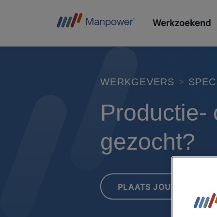
Werkzoekend
WERKGEVERS
SPEC
Productie-
gezocht?
PLAATS JOUW VACATU