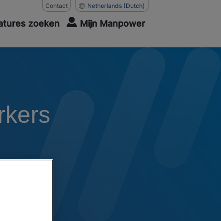
Contact
Netherlands
(Dutch)
atures zoeken
Mijn Manpower
rkers