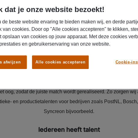
 dat je onze website bezoekt!
 de beste website ervaring te bieden maken wij, en derde partij
ersoon aan het werk, op het juiste mom
k van cookies. Door op "Alle cookies accepteren" te klikken, ste
juiste plek
t opslaan van cookies op jouw apparaat. Met deze cookies ver
 prestaties en gebruikerservaring van onze website.
je aan het juiste adres voor betrouwbare en gemotiveerde med
iek. Gedreven productie- en logistieke medewerkers zijn van ess
s afwijzen
Alle cookies accepteren
Cookie-ins
ouden. Daarom zorgen wij ervoor dat de juiste persoon aan het we
uiste plek. Hierbij houden we naast de wensen van de werkgeve
t oog, zodat de juiste match wordt gerealiseerd. Zo zorgen wij 
tieke- en productietalenten voor bedrijven zoals PostNL, Bosch
Syncreon bijvoorbeeld.
Iedereen heeft talent