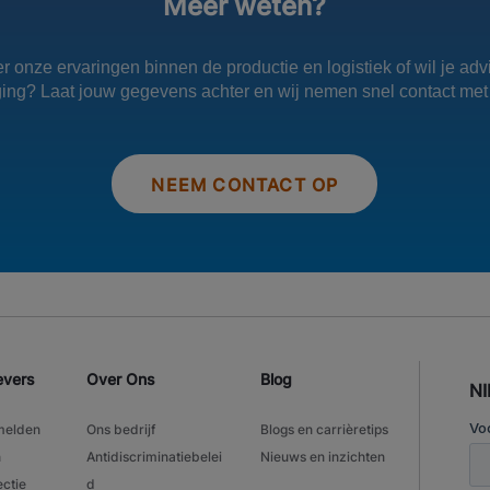
Meer weten?
r onze ervaringen binnen de productie en logistiek of wil je ad
ging? Laat jouw gegevens achter en wij nemen snel contact met 
NEEM CONTACT OP
evers
Over Ons
Blog
N
melden
Ons bedrijf
Blogs en carrièretips
n
Antidiscriminatiebelei
Nieuws en inzichten
ectie
d