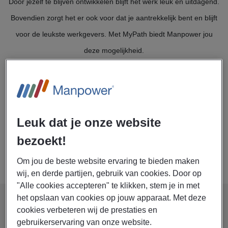
Door jezelf te blijven ontwikkelen blijft het werk leuk en uitdagend.
Bovendien zorgt het er ook voor dat je aantrekkelijk bent en blijft
voor de leukste werkgevers. Met MyPath biedt Manpower jou
deze mogelijkheid.
Vorm jouw carrièrepad
Talent dat durft te dromen, helpen wij altijd op weg. Met een ruim
Leuk dat je onze website
aanbod aan assessments, opleidingen, e-learnings en
bezoekt!
persoonlijke begeleiding stippelen we samen jouw carrièrepad uit.
Om jou de beste website ervaring te bieden maken
wij, en derde partijen, gebruik van cookies. Door op
"Alle cookies accepteren" te klikken, stem je in met
het opslaan van cookies op jouw apparaat. Met deze
cookies verbeteren wij de prestaties en
gebruikerservaring van onze website.