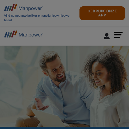
GEBRUIK ONZE
APP
Vind nu nog makkelijker en sneller jouw nieuwe
baan!