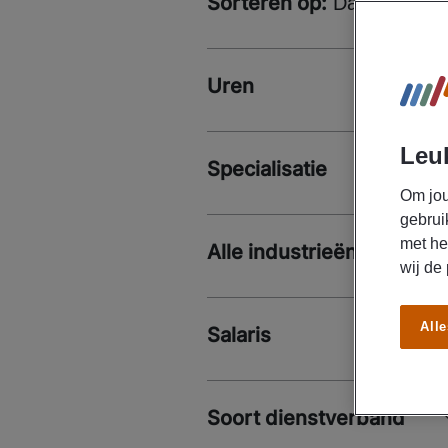
Sorteren op:
Datum
Uren
Leuk
Specialisatie
Om jou
gebrui
met he
Alle industrieën
wij de
Alle
Salaris
Soort dienstverband