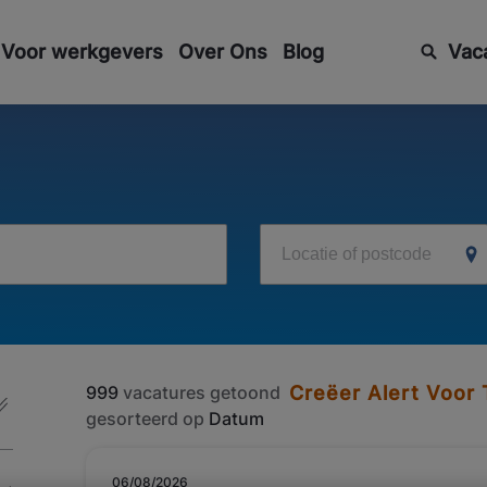
Voor werkgevers
Over Ons
Blog
Vac
Locatie of postcode
999
vacatures getoond
Creëer Alert Voor
gesorteerd op
Datum
06/08/2026