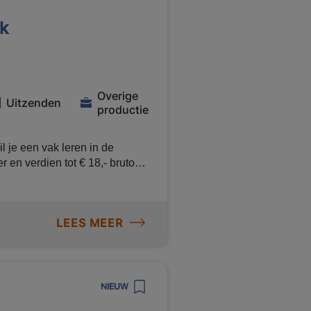
k
Overige
Uitzenden
productie
l je een vak leren in de
 en verdien tot € 18,- bruto
 om aan de slag te gaan in een
hankelijk van de
LEES MEER
teren van
rpunten Aanbrengen
fwerken
NIEUW
pen Dit krijg je