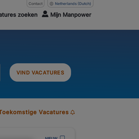
Contact
Netherlands
(Dutch)
atures zoeken
Mijn Manpower
VIND VACATURES
 Toekomstige Vacatures
NIEUW