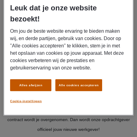
aanspreekpunt hebt voor alles, jouw nieuwe werkgever.
Leuk dat je onze website
bezoekt!
Hoe krijg ik een vaste baan?
Om jou de beste website ervaring te bieden maken
wij, en derde partijen, gebruik van cookies. Door op
De snelste manier is om direct voor een vaste baan te solliciteren
"Alle cookies accepteren" te klikken, stem je in met
bij Manpower! Wij vinden de vaste baan die bij je past en je die
het opslaan van cookies op jouw apparaat. Met deze
cookies verbeteren wij de prestaties en
nieuwe uitdaging biedt. Door ons grote netwerk aan
gebruikerservaring van onze website.
opdrachtgevers en vacatures hebben wij een ruim aanbod aan
verschillende functies en branches. We hebben zowel vaste
Alles afwijzen
Alle cookies accepteren
functies als banen met uitzicht op een vast dienstverband.
Wanneer je kiest voor het tweede, ga je dus eerst tijdelijk bij ons
Cookie-instellingen
op contract. Als beide partijen tevreden zijn bij de afloop van het
contract wordt je overgenomen. Dan wordt onze opdrachtgever
officieel jouw nieuwe werkgever!