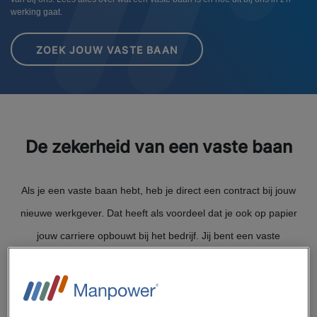
werking gaat.
ZOEK JOUW VASTE BAAN
De zekerheid van een vaste baan
Als je een vaste baan hebt, heb je direct een contract bij jouw
nieuwe werkgever. Dat heeft als voordeel dat je ook op papier
jouw carriere opbouwt bij het bedrijf. Jij bent een vaste
werknemer en zij verzorgen jouw onder andere jouw
loonadministratie, loopbaanbegeleiding en arbeidsvoorwaarden.
Het fijne is dat nadat jij bent aangenomen je dus een