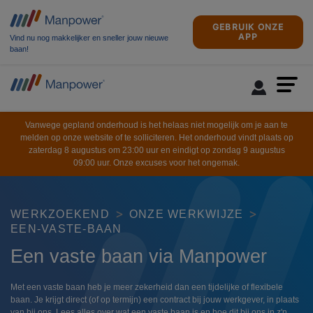
GEBRUIK ONZE
APP
Vind nu nog makkelijker en sneller jouw nieuwe
baan!
Vanwege gepland onderhoud is het helaas niet mogelijk om je aan te
melden op onze website of te solliciteren. Het onderhoud vindt plaats op
zaterdag 8 augustus om 23:00 uur en eindigt op zondag 9 augustus
09:00 uur. Onze excuses voor het ongemak.
WERKZOEKEND
ONZE WERKWIJZE
EEN-VASTE-BAAN
Een vaste baan via Manpower
Met een vaste baan heb je meer zekerheid dan een tijdelijke of flexibele
baan. Je krijgt direct (of op termijn) een contract bij jouw werkgever, in plaats
van bij ons. Lees alles over wat een vaste baan is en hoe dit bij ons in z'n