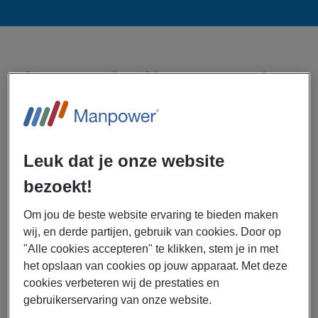
In twee weken klaargestoomd tot
techneut
Ben jij altijd bezig met reparaties rondom het huis en wil je van
Leuk dat je onze website
jouw hobby je baan maken? Dan is dit jouw kans! Samen met
bezoekt!
onze opleider (TEO Teaching Eachother) hebben we een kort
opleidingstraject ontwikkeld waarbij je in twee tot veertien weken
Om jou de beste website ervaring te bieden maken
wij, en derde partijen, gebruik van cookies. Door op
wordt omgeschoold tot operator of monteur. Hoelang dat precies
"Alle cookies accepteren" te klikken, stem je in met
voor jou duurt is afhankelijk van de kennis die je al in huis hebt
het opslaan van cookies op jouw apparaat. Met deze
(vaak meer dan je denkt!) en de behoeften van jouw toekomstige
cookies verbeteren wij de prestaties en
gebruikerservaring van onze website.
werkgever.