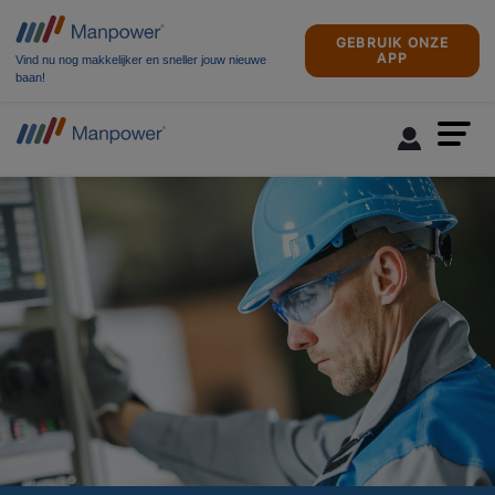
GEBRUIK ONZE
APP
Vind nu nog makkelijker en sneller jouw nieuwe
baan!