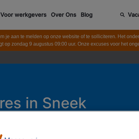
Voor werkgevers
Over Ons
Blog
Vac
 je aan te melden op onze website of te solliciteren. Het onde
gt op zondag 9 augustus 09:00 uur. Onze excuses voor het on
res in Sneek
 in Sneek? Bij Manpower vind je snel een baan die écht bij je pa
 carrière? Wij kennen de werkgevers in en rondom Sneek en hel