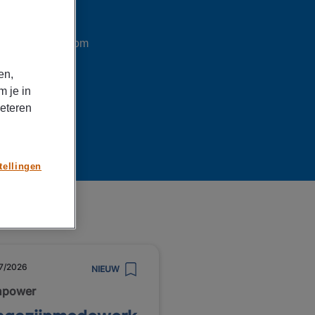
963
of
klik hier
om
en,
m je in
beteren
tellingen
7/2026
NIEUW
npower