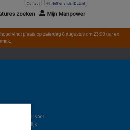
Contact
Netherlands
(Dutch)
atures zoeken
Mijn Manpower
rhoud vindt plaats op zaterdag 8 augustus om 23:00 uur en
gemak.
st. Ben jij klaar voor
pen je persoonlijk