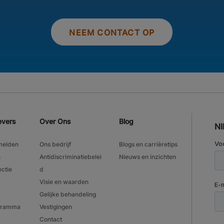
NEEM CONTACT OP
evers
Over Ons
Blog
N
melden
Ons bedrijf
Blogs en carrièretips
n
Antidiscriminatiebelei
Nieuws en inzichten
ectie
d
Visie en waarden
Gelijke behandeling
ogramma
Vestigingen
Contact