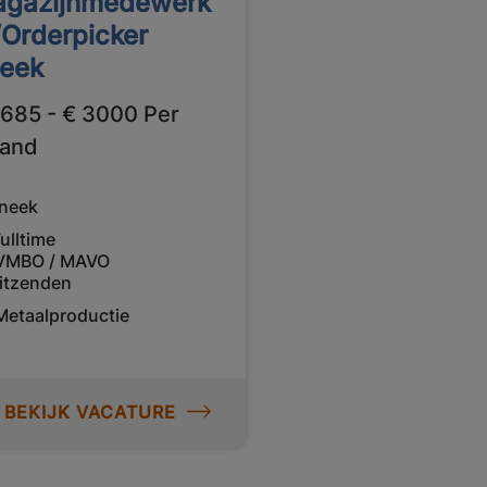
gazijnmedewerk
/Orderpicker
eek
2685 - € 3000 Per
and
neek
ulltime
VMBO / MAVO
itzenden
Metaalproductie
BEKIJK VACATURE