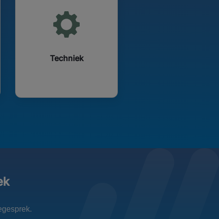
Techniek
ek
iegesprek.