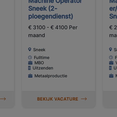
Machine Operator
Ma
Sneek (2-
er
ploegendienst)
Sn
€ 3100 - € 4100 Per
€ 
maand
ma
Sneek
S
Fulltime
F
MBO
Uitzenden
U
Metaalproductie
BEKIJK VACATURE