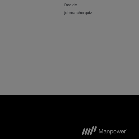
Doe de
jobmatcherquiz