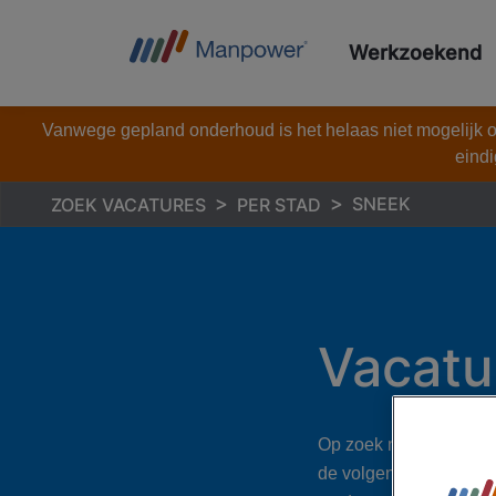
Werkzoekend
Vanwege gepland onderhoud is het helaas niet mogelijk om
eindi
SNEEK
ZOEK VACATURES
PER STAD
Vacatu
Op zoek naar vacatures
de volgende stap in je