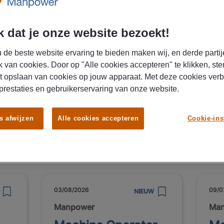
 dat je onze website bezoekt!
ersoonlijk contact? Neem dan contact met ons op via
088-1716
gina te gaan voor meer details!
 de beste website ervaring te bieden maken wij, en derde partij
k van cookies. Door op "Alle cookies accepteren" te klikken, ste
t opslaan van cookies op jouw apparaat. Met deze cookies ver
 prestaties en gebruikerservaring van onze website.
s afwijzen
Alle cookies accepteren
Cookie-ins
03/08/2026
09/0
NIEUW
Manpower
Ma