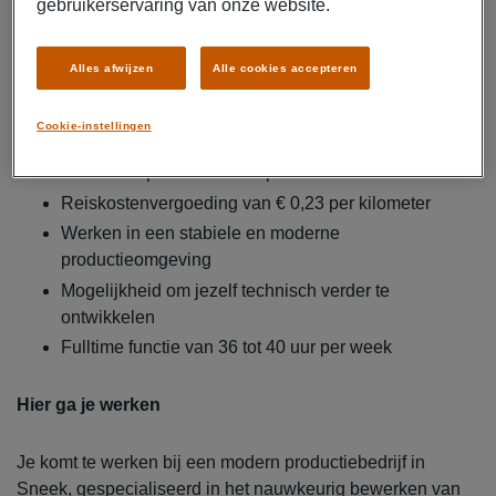
gebruikerservaring van onze website.
Dit krijg je
Brutosalaris van € 3.100 tot € 4.100 per maand,
Alles afwijzen
Alle cookies accepteren
inclusief 20% ploegentoeslag
Uitzendcontract met kans op contractuele overname
Cookie-instellingen
bij goed functioneren
Pensioenopbouw via Manpower
Reiskostenvergoeding van € 0,23 per kilometer
Werken in een stabiele en moderne
productieomgeving
Mogelijkheid om jezelf technisch verder te
ontwikkelen
Fulltime functie van 36 tot 40 uur per week
Hier ga je werken
Je komt te werken bij een modern productiebedrijf in
Sneek, gespecialiseerd in het nauwkeurig bewerken van