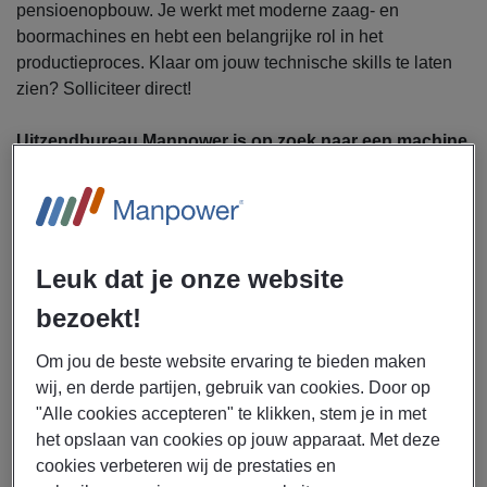
pensioenopbouw. Je werkt met moderne zaag- en
boormachines en hebt een belangrijke rol in het
productieproces. Klaar om jouw technische skills te laten
zien? Solliciteer direct!
Uitzendbureau Manpower is op zoek naar een machine
operator voor een werkgever in Sneek.
Als machine operator ben jij een belangrijke schakel in het
productieproces. Je werkzaamheden bestaan onder
andere uit:
Leuk dat je onze website
Instellen en bedienen van zaag- en boormachines
bezoekt!
Bewaken van de productkwaliteit en uitvoeren van
controles
Om jou de beste website ervaring te bieden maken
Uitvoeren van preventief onderhoud
wij, en derde partijen, gebruik van cookies. Door op
Aan- en afvoer van materiaal met de bovenloopkraan
"Alle cookies accepteren" te klikken, stem je in met
het opslaan van cookies op jouw apparaat. Met deze
Techniek, machines en verantwoordelijkheid
cookies verbeteren wij de prestaties en
combineren om het proces draaiend te houden