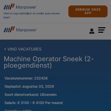
GEBRUIK ONZE
APP
Vind nu nog makkelijker en sneller jouw nieuwe
baan!
< VIND VACATURES
Machine Operator Sneek (2-
ploegendienst)
Vacaturenummer:
232428
Geplaatst:
augustus 03, 2026
Soort dienstverband:
Uitzenden
Salaris:
€ 3100 - € 4100 Per maand