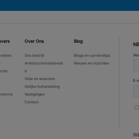
evers
Over Ons
Blog
N
melden
Ons bedrijf
Blogs en carrièretips
n
Antidiscriminatiebelei
Nieuws en inzichten
ectie
d
Visie en waarden
Gelijke behandeling
ogramma
Vestigingen
Contact