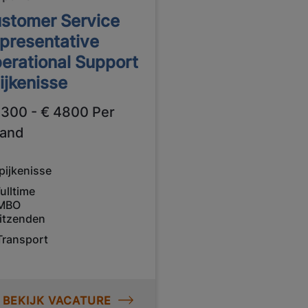
stomer Service
presentative
erational Support
ijkenisse
3300 - € 4800 Per
and
pijkenisse
ulltime
MBO
itzenden
Transport
BEKIJK VACATURE