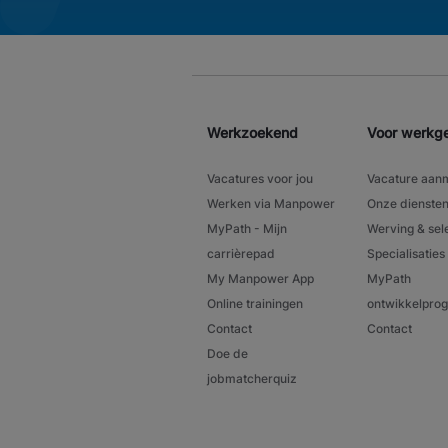
Werkzoekend
Voor werkg
Vacatures voor jou
Vacature aan
Werken via Manpower
Onze dienste
MyPath - Mijn
Werving & sel
carrièrepad
Specialisaties
My Manpower App
MyPath
Online trainingen
ontwikkelpr
Contact
Contact
Doe de
jobmatcherquiz