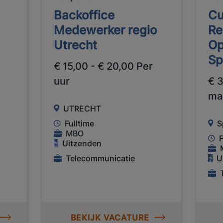
Backoffice
Cu
Medewerker regio
Re
Utrecht
Op
Sp
€ 15,00 - € 20,00 Per
uur
€ 
ma
UTRECHT
Fulltime
S
MBO
F
Uitzenden
Telecommunicatie
U
BEKIJK VACATURE