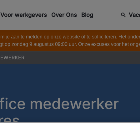
Voor werkgevers
Over Ons
Blog
Vac
 je aan te melden op onze website of te solliciteren. Het onde
gt op zondag 9 augustus 09:00 uur. Onze excuses voor het on
DEWERKER
fice medewerker
res