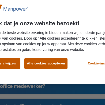
 dat je onze website bezoekt!
er alles over het beroep backoffice me
 de beste website ervaring te bieden maken wij, en derde partij
k van cookies. Door op "Alle cookies accepteren" te klikken, ste
t opslaan van cookies op jouw apparaat. Met deze cookies ver
ctie van backoffice medewerker? Klik op de onderstaande uitkl
 prestaties en gebruikerservaring van onze website.
s afwijzen
Alle cookies accepteren
Cookie-ins
e medewerker?
koffice medewerker?