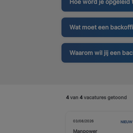
Hoe word je opgeleid
Wat moet een backof
Waarom wil jij een b
4
van
4
vacatures getoond
03/08/2026
NIEUW
Manpower