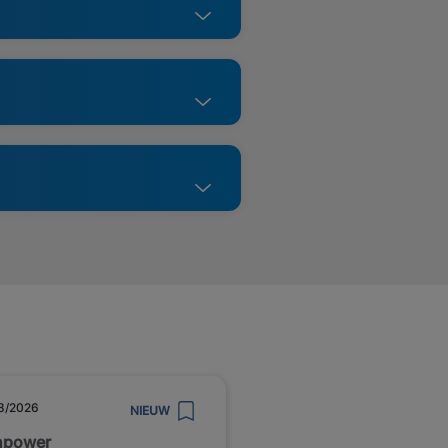
8/2026
NIEUW
npower