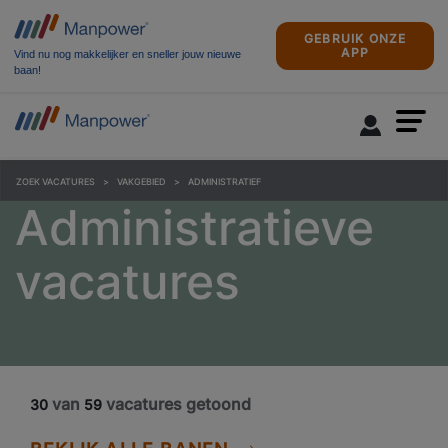
GEBRUIK ONZE
APP
Vind nu nog makkelijker en sneller jouw nieuwe
baan!
ZOEK VACATURES
VAKGEBIED
ADMINISTRATIEF
Administratieve
vacatures
van
vacatures getoond
30
59