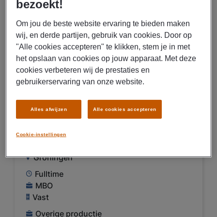
bezoekt!
Om jou de beste website ervaring te bieden maken
BEKIJK VACATURE
wij, en derde partijen, gebruik van cookies. Door op
"Alle cookies accepteren" te klikken, stem je in met
het opslaan van cookies op jouw apparaat. Met deze
04/08/2026
NIEUW
cookies verbeteren wij de prestaties en
gebruikerservaring van onze website.
Manpower
Financieel Administratief
Alles afwijzen
Alle cookies accepteren
Medewerker Groningen
€ 2800 - € 3500 Per maand
Cookie-instellingen
Groningen
Fulltime
MBO
Vast
Overige productie