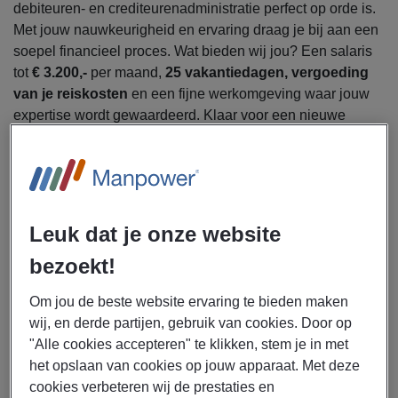
debiteuren- en crediteurenadministratie perfect op orde is.
Met jouw nauwkeurigheid en ervaring draag je bij aan een
soepel financieel proces. Wat bieden wij jou? Een salaris
tot
€ 3.200,-
per maand,
25 vakantiedagen, vergoeding
van je reiskosten
en een fijne werkomgeving waar jouw
expertise wordt gewaardeerd. Klaar voor een nieuwe
uitdaging? Solliciteer vandaag nog en wordt onderdeel van
het team! 🚀
Manpower is voor een opdrachtgever financieel-
administratief medewerker in Zwolle.
Leuk dat je onze website
bezoekt!
Als
financieel-administratief
medewerker ga jij je
bezighouden met de volgende werkzaamheden:
Om jou de beste website ervaring te bieden maken
Controleren, coderen en verwerken van facturen
wij, en derde partijen, gebruik van cookies. Door op
Beheren van de debiteuren- en
"Alle cookies accepteren" te klikken, stem je in met
crediteurenadministratie
het opslaan van cookies op jouw apparaat. Met deze
Voorbereiden van betalingen en ondersteunen bij de
cookies verbeteren wij de prestaties en