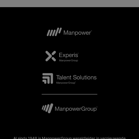
Al sinds 1948 is ManpowerGroup wereldleider in vernieuwende