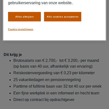
maandafsluiting
gebruikerservaring van onze website.
Verwerken van bankmutaties en beheren van
kasstromen
Alles afwijzen
Alle cookies accepteren
Assisteren bij het opstellen van financiële
rapportages en overzichten
Cookie-instellingen
Signaleren van knelpunten en bijdragen aan
procesverbeteringen
Dit krijg je
Brutosalaris van € 2.700,- tot € 3.200,- per maand
(op basis van 40 uur, afhankelijk van ervaring)
Reiskostenvergoeding van € 0,23 per kilometer
25 vakantiedagen en pensioenregeling
Parttime of fulltime baan van 32 tot 40 uur per week
Een fijne werkplek in een informeel en hecht team
Direct op contract bij opdrachtgever