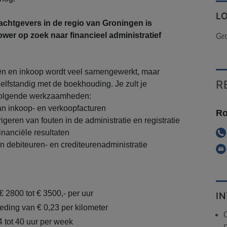
L
achtgevers in de regio van Groningen is
er op zoek naar financieel administratief
Gr
iën en inkoop wordt veel samengewerkt, maar
R
zelfstandig met de boekhouding. Je zult je
volgende werkzaamheden:
n inkoop- en verkoopfacturen
Ro
geren van fouten in de administratie en registratie
inanciële resultaten
n debiteuren- en crediteurenadministratie
€ 2800 tot € 3500,- per uur
I
ding van € 0,23 per kilometer
 tot 40 uur per week