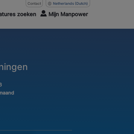
Contact
Netherlands
(Dutch)
atures zoeken
Mijn Manpower
oningen
6
 maand