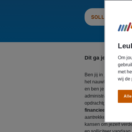
SOLLICITEER N
Leuk
Dit ga je doen
Om jou
gebrui
met he
Ben jij in je element w
wij de
het nauwkeurig analyse
en ben je toe aan een 
administratie? Dan heb
Alle
opdrachtgevers in de 
financieel administrat
aantrekkelijk uurloon t
kansen om jezelf verde
en solliciteer vandaag