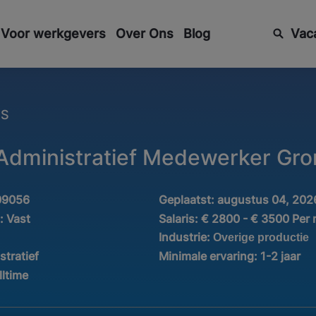
Voor werkgevers
Over Ons
Blog
Vac
ES
 Administratief Medewerker Gr
09056
Geplaatst:
augustus 04, 202
d:
Vast
Salaris:
€ 2800 - € 3500 Per
Industrie:
Overige productie
stratief
Minimale ervaring:
1-2 jaar
lltime