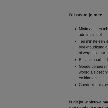
Dit neem je mee
Minimaal een mbo
administratief
Ten minste een j
boekhoudkundig 
of vergelijkbaar.
Beschikbaarheid 
Goede beheersin
woord als geschr
en klanten.
Goede kennis hee
Is dit jouw nieuwe ba
dan vandaag nog voo