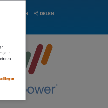
OPSLAAN
DELEN
en,
m je in
beteren
tellingen