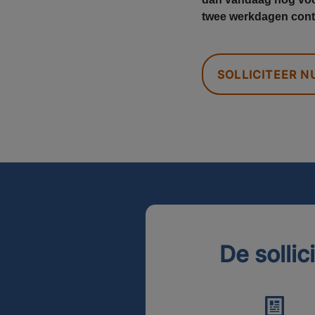
twee werkdagen conta
SOLLICITEER N
De sollic