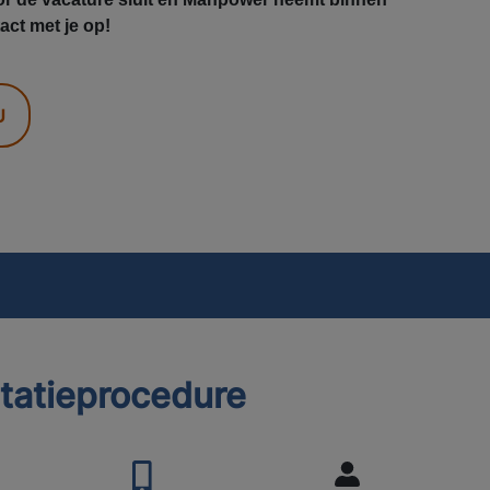
ct met je op!
U
itatieprocedure