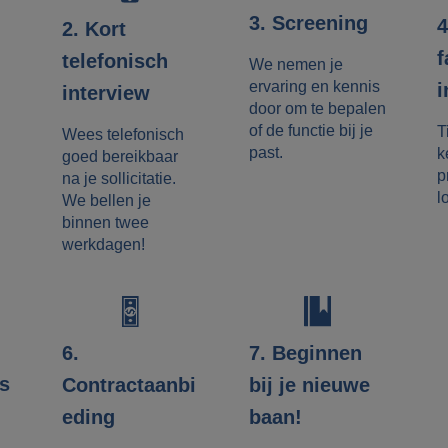
3. Screening
4
2. Kort
f
telefonisch
We nemen je
ervaring en kennis
i
interview
door om te bepalen
of de functie bij je
T
Wees telefonisch
past.
k
goed bereikbaar
p
na je sollicitatie.
l
We bellen je
binnen twee
werkdagen!
7. Beginnen
6.
es
bij je nieuwe
Contractaanbi
baan!
eding