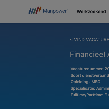
Werkzoekend
< VIND VACATUR
Financieel
Vacaturenummer:
2
Soort dienstverban
Opleiding :
MBO
Specialisatie:
Admini
Fulltime/Parttime:
Fu