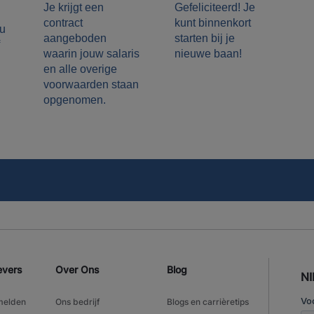
Gefeliciteerd! Je
Je krijgt een
kunt binnenkort
contract
ou
starten bij je
aangeboden
nieuwe baan!
waarin jouw salaris
en alle overige
voorwaarden staan
opgenomen.
evers
Over Ons
Blog
N
melden
Ons bedrijf
Blogs en carrièretips