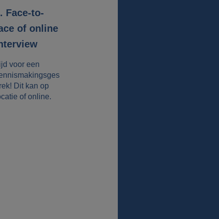
. Face-to-
ace of online
nterview
ijd voor een
ennismakingsges
rek! Dit kan op
ocatie of online.