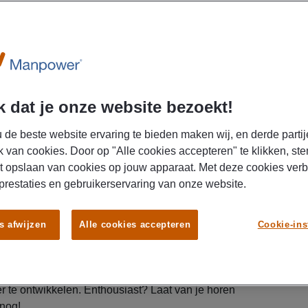
U
 dat je onze website bezoekt!
 de beste website ervaring te bieden maken wij, en derde partij
k van cookies. Door op "Alle cookies accepteren" te klikken, ste
t opslaan van cookies op jouw apparaat. Met deze cookies ver
anneer je met cijfers werkt en haal je voldoening uit
 prestaties en gebruikerservaring van onze website.
ren van financiële data? Werk je graag zelfstandig
nieuwe, veelzijdige uitdaging in de financiële
ben wij dé functie voor jou! Voor meerdere
s afwijzen
Alle cookies accepteren
Cookie-ins
regio Groningen is Manpower op zoek naar een
ief
talent. Wat kun je verwachten? Een
ot wel
€ 3500,-
,
reiskostenvergoeding
en volop
r te ontwikkelen. Enthousiast? Laat van je horen
 nog!