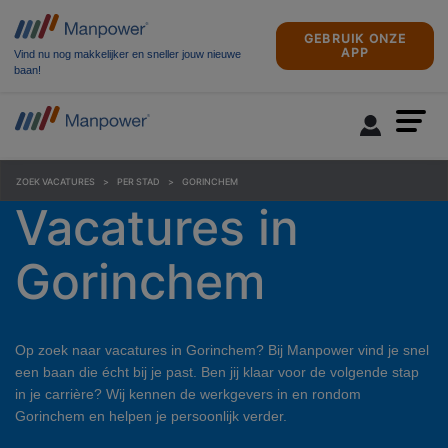
GEBRUIK ONZE
APP
Vind nu nog makkelijker en sneller jouw nieuwe
baan!
ZOEK VACATURES
PER STAD
GORINCHEM
Vacatures in
Gorinchem
Op zoek naar vacatures in Gorinchem? Bij Manpower vind je snel
een baan die écht bij je past. Ben jij klaar voor de volgende stap
in je carrière? Wij kennen de werkgevers in en rondom
Gorinchem en helpen je persoonlijk verder.