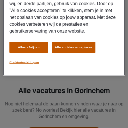
wij, en derde partijen, gebruik van cookies. Door op
"Alle cookies accepteren" te klikken, stem je in met
Gorinchem
het opslaan van cookies op jouw apparaat. Met deze
Fulltime
cookies verbeteren wij de prestaties en
MBO
gebruikerservaring van onze website.
Vast
Alles afwijzen
Alle cookies accepteren
BEKIJK VACATURE
Cookie-instellingen
Alle vacatures in Gorinchem
Nog niet helemaal dé baan kunnen vinden waar je naar op
zoek bent? No worries! Bekijk hier alle vacatures in
Gorinchem en omgeving.