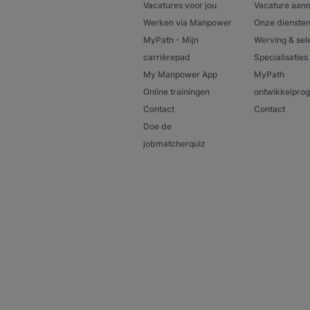
Vacatures voor jou
Vacature aan
Werken via Manpower
Onze dienste
MyPath - Mijn
Werving & sel
carrièrepad
Specialisaties
My Manpower App
MyPath
Online trainingen
ontwikkelpr
Contact
Contact
Doe de
jobmatcherquiz