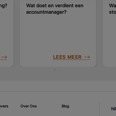
ng?
Wat doet en verdient een
Wa
accountmanager?
st
LEES MEER
evers
Over Ons
Blog
N