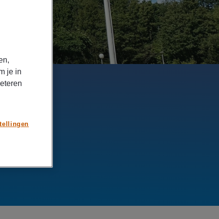
en,
m je in
beteren
tellingen
euwe uitdaging