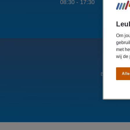
030
Leuk
Om jou
gebrui
met he
wij de
Alle
Ben je op zoe