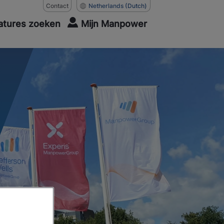
Contact
Netherlands
(Dutch)
atures zoeken
Mijn Manpower