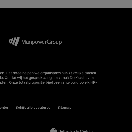
en. Daarmee helpen we organisaties hun zakelijke doelen
tie. Omdat wij het gesprek aangaan vanuit De Kracht van
nden. Onze totaalpropositie biedt een antwoord op elk HR-
enter
Bekijk alle vacatures
Sitemap
Netherlands
(Dutch)