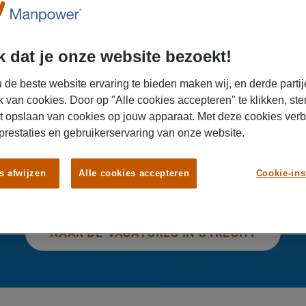
-2319050
 dat je onze website bezoekt!
 de beste website ervaring te bieden maken wij, en derde partij
k van cookies. Door op "Alle cookies accepteren" te klikken, ste
t opslaan van cookies op jouw apparaat. Met deze cookies ver
Vind je nieuwe baan in Utrecht
 prestaties en gebruikerservaring van onze website.
s afwijzen
Alle cookies accepteren
Cookie-ins
k naar een baan in Utrecht? Bekijk ons aanbod en vind jouw ni
NAAR DE VACATURES IN UTRECHT