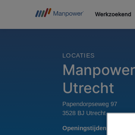
Werkzoekend
LOCATIES
Manpowe
Utrecht
Papendorpseweg 97
Openingstijden
Tel