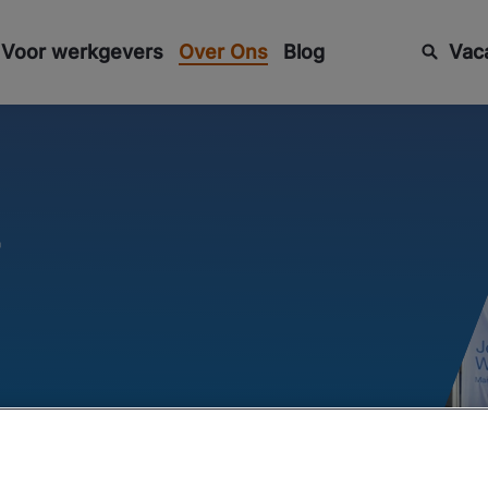
Voor werkgevers
Over Ons
Blog
Vac
r
efoon