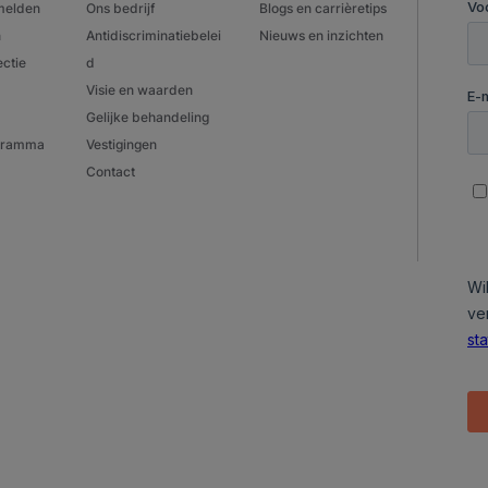
melden
Ons bedrijf
Blogs en carrièretips
n
Antidiscriminatiebelei
Nieuws en inzichten
ectie
d
Visie en waarden
Gelijke behandeling
ogramma
Vestigingen
Contact