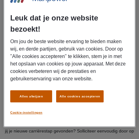
BEKIJK VACATURE
Leuk dat je onze website
bezoekt!
van
vacatures getoond
1
1
Om jou de beste website ervaring te bieden maken
wij, en derde partijen, gebruik van cookies. Door op
"Alle cookies accepteren" te klikken, stem je in met
het opslaan van cookies op jouw apparaat. Met deze
cookies verbeteren wij de prestaties en
gebruikerservaring van onze website.
Bekijk onze vacatures in en rond Zaandam en vind jouw
droombaan. Uitzendbureau Manpower heeft een breed aanbod
Alles afwijzen
Alle cookies accepteren
parttime en fulltime functies in uiteenlopende vakgebieden. Blader
door het aanbod in de regio Zaandam of filter op vakgebied,
Cookie-instellingen
opleidingsniveau of dienstverband en vind jouw ideale werk. Heb
jij je nieuwe carrièrestap gevonden? Solliciteer eenvoudig door op