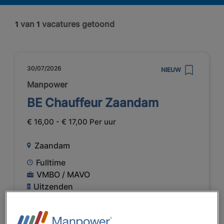
van
vacatures getoond
1
1
30/07/2026
NIEUW
Manpower
BE Chauffeur Zaandam
€ 16,00 - € 17,00 Per uur
Zaandam
Fulltime
VMBO / MAVO
Uitzenden
Textielindustrie