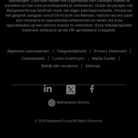
oplossingen. Daarmee helpen we organisaties hun zakelijke doelen te
bereiken en hun concurrentiepositie te verbeteren. Onder de paraplu van
ManpowerGroup heeft elk merk zijn eigen talentspecialisatie. Omdat wij
het gesprek aangaan vanuit De Kracht van Mensen, hebben wij een palet
aan visionaire en operationele antwoorden en weten wij onze
specialisaties op een slimme manier te verbinden. Onze totaalpropositie
biedt een antwoord op elk HR-gerelateerd vraagstuk.
Algemene voorwaarden
Toegankelijkheid
Privacy Statement
Cookiebeleid
Media Center
Cookie-instellingen
Bekijk alle vacatures
Sitemap
Netherlands
(Dutch)
© 2026 ManpowerGroup All Rights Reserved.