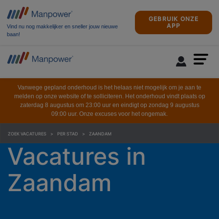
GEBRUIK ONZE
APP
Vind nu nog makkelijker en sneller jouw nieuwe
baan!
Vanwege gepland onderhoud is het helaas niet mogelijk om je aan te
melden op onze website of te solliciteren. Het onderhoud vindt plaats op
zaterdag 8 augustus om 23:00 uur en eindigt op zondag 9 augustus
09:00 uur. Onze excuses voor het ongemak.
ZOEK VACATURES
PER STAD
ZAANDAM
Vacatures in
Zaandam