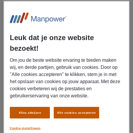
Velsen noord
Fulltime
MBO
Vast
Leuk dat je onze website
bezoekt!
BEKIJK VACATURE
Om jou de beste website ervaring te bieden maken
wij, en derde partijen, gebruik van cookies. Door op
"Alle cookies accepteren" te klikken, stem je in met
het opslaan van cookies op jouw apparaat. Met deze
Alle vacatures in Beverwijk
cookies verbeteren wij de prestaties en
gebruikerservaring van onze website.
Jouw droombaan nog niet gevonden? Bekijk alle
vacatures in Beverwijk en omgeving.
Alles afwijzen
Alle cookies accepteren
BEKIJK ALLE VACATURES IN BEVERWIJK
Cookie-instellingen