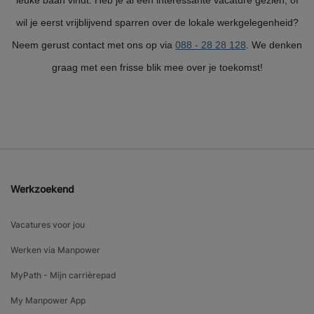
leuke baan vindt. Heb je al een interessante vacature gezien, of
wil je eerst vrijblijvend sparren over de lokale werkgelegenheid?
Neem gerust contact met ons op via
088 - 28 28 128
. We denken
graag met een frisse blik mee over je toekomst!
Werkzoekend
Vacatures voor jou
Werken via Manpower
MyPath - Mijn carrièrepad
My Manpower App