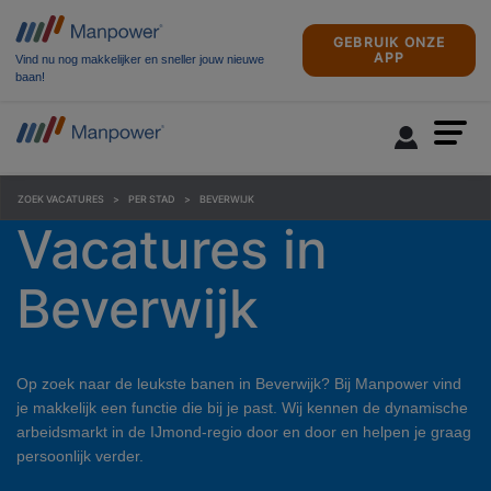
GEBRUIK ONZE
APP
Vind nu nog makkelijker en sneller jouw nieuwe
baan!
ZOEK VACATURES
PER STAD
BEVERWIJK
Vacatures in
Beverwijk
Op zoek naar de leukste banen in Beverwijk? Bij Manpower vind
je makkelijk een functie die bij je past. Wij kennen de dynamische
arbeidsmarkt in de IJmond-regio door en door en helpen je graag
persoonlijk verder.