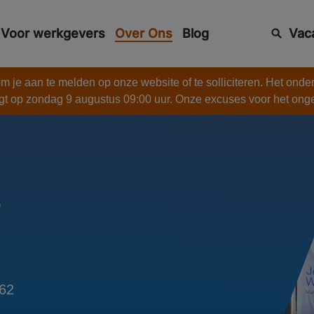
Voor werkgevers
Over Ons
Blog
Vac
 je aan te melden op onze website of te solliciteren. Het onde
gt op zondag 9 augustus 09:00 uur. Onze excuses voor het on
r
-62