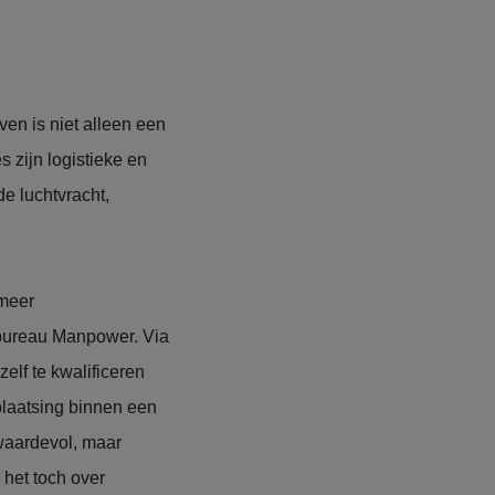
en is niet alleen een
 zijn logistieke en
e luchtvracht,
 meer
dbureau Manpower. Via
elf te kwalificeren
plaatsing binnen een
 waardevol, maar
het toch over