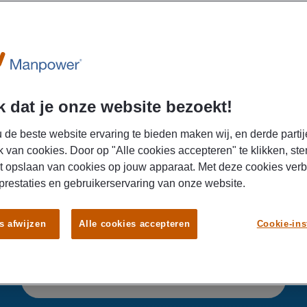
efoon
-4057041
 dat je onze website bezoekt!
 de beste website ervaring te bieden maken wij, en derde partij
k van cookies. Door op "Alle cookies accepteren" te klikken, ste
t opslaan van cookies op jouw apparaat. Met deze cookies ver
Vind jouw nieuwe baan op Schiphol
 prestaties en gebruikerservaring van onze website.
 naar vacatures op Schiphol? Bekijk ons aanbod en vind jouw n
s afwijzen
Alle cookies accepteren
Cookie-ins
NAAR DE VACATURES OP SCHIPHOL