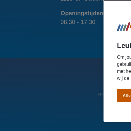
Openingstijden
Tel
08:30 - 17:30
020
Leuk
Om jou
gebrui
met he
wij de
Ben jij op zoek
Alle