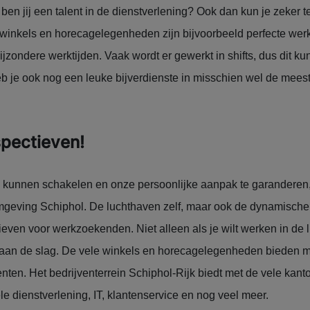
en jij een talent in de dienstverlening? Ook dan kun je zeker 
 winkels en horecagelegenheden zijn bijvoorbeeld perfecte wer
jzondere werktijden. Vaak wordt er gewerkt in shifts, dus dit ku
eb je ook nog een leuke bijverdienste in misschien wel de mee
spectieven!
e kunnen schakelen en onze persoonlijke aanpak te garanderen
mgeving Schiphol. De luchthaven zelf, maar ook de dynamisch
ieven voor werkzoekenden. Niet alleen als je wilt werken in de 
er aan de slag. De vele winkels en horecagelegenheden bieden 
alenten. Het bedrijventerrein Schiphol-Rijk biedt met de vele kant
iële dienstverlening, IT, klantenservice en nog veel meer.