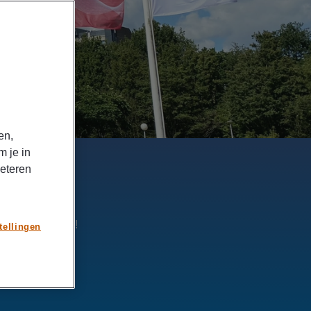
en,
m je in
beteren
ieuwe uitdaging!
tellingen