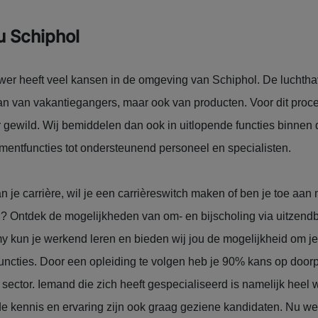
u Schiphol
r heeft veel kansen in de omgeving van Schiphol. De luchthav
 van vakantiegangers, maar ook van producten. Voor dit proces
r gewild. Wij bemiddelen dan ook in uitlopende functies binnen d
entfuncties tot ondersteunend personeel en specialisten.
n je carrière, wil je een carrièreswitch maken of ben je toe aan
? Ontdek de mogelijkheden van om- en bijscholing via uitzen
 kun je werkend leren en bieden wij jou de mogelijkheid om jez
 functies. Door een opleiding te volgen heb je 90% kans op door
 sector. Iemand die zich heeft gespecialiseerd is namelijk heel
e kennis en ervaring zijn ook graag geziene kandidaten. Nu we 