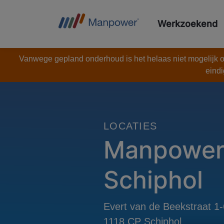
Werkzoekend
Vanwege gepland onderhoud is het helaas niet mogelijk om
eindi
LOCATIES
Manpowe
Schiphol
Evert van de Beekstraat 1