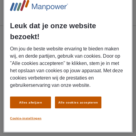
Leuk dat je onze website
bezoekt!
Werkzoekend
Om jou de beste website ervaring te bieden maken
wij, en derde partijen, gebruik van cookies. Door op
Vacatures voor jou
"Alle cookies accepteren" te klikken, stem je in met
Werken via Manpower
het opslaan van cookies op jouw apparaat. Met deze
cookies verbeteren wij de prestaties en
MyPath - Mijn carrièrepad
gebruikerservaring van onze website.
My Manpower App
Online trainingen
Alles afwijzen
Alle cookies accepteren
Contact
Cookie-instellingen
Doe de jobmatcherquiz