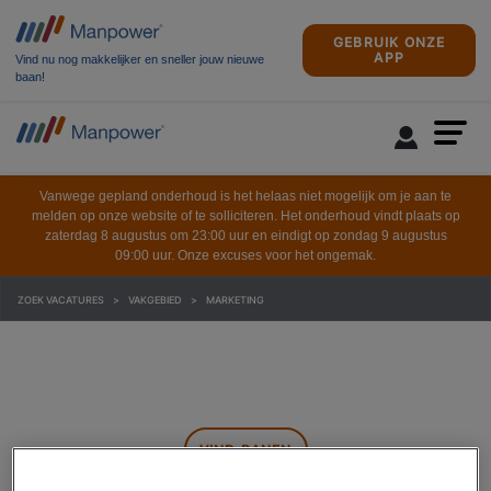
GEBRUIK ONZE
APP
Vind nu nog makkelijker en sneller jouw nieuwe
baan!
Vanwege gepland onderhoud is het helaas niet mogelijk om je aan te
melden op onze website of te solliciteren. Het onderhoud vindt plaats op
zaterdag 8 augustus om 23:00 uur en eindigt op zondag 9 augustus
09:00 uur. Onze excuses voor het ongemak.
ZOEK VACATURES
VAKGEBIED
MARKETING
VIND BANEN