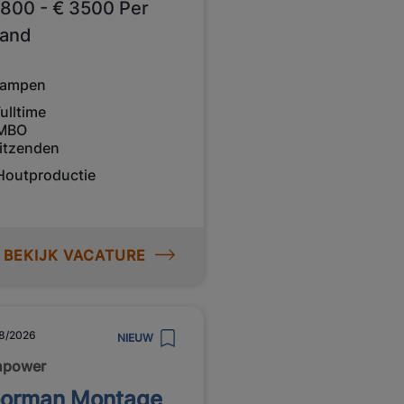
2800 - € 3500 Per
and
ampen
ulltime
MBO
itzenden
Houtproductie
BEKIJK VACATURE
8/2026
NIEUW
npower
orman Montage