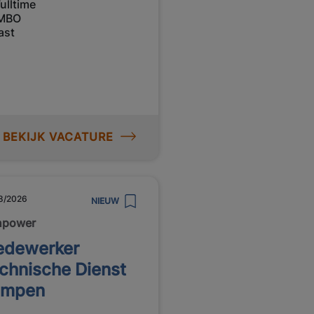
ulltime
MBO
ast
BEKIJK VACATURE
8/2026
NIEUW
npower
dewerker
chnische Dienst
ampen