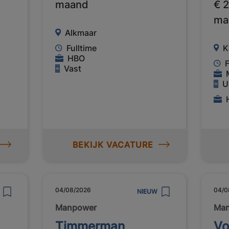
maand
€ 
ma
Alkmaar
Fulltime
K
HBO
F
Vast
U
BEKIJK VACATURE
04/08/2026
04/0
NIEUW
Manpower
Ma
Timmerman
Vo