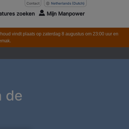
Contact
Netherlands
(Dutch)
atures zoeken
Mijn Manpower
rhoud vindt plaats op zaterdag 8 augustus om 23:00 uur en
gemak.
n de