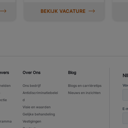
BEKIJK VACATURE
evers
Over Ons
Blog
N
melden
Ons bedrijf
Blogs en carrièretips
n
Antidiscriminatiebelei
Nieuws en inzichten
ectie
d
Visie en waarden
Gelijke behandeling
ogramma
Vestigingen