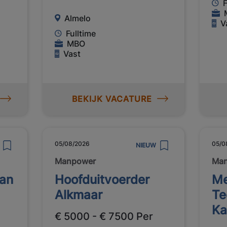
F
Almelo
V
Fulltime
MBO
Vast
BEKIJK VACATURE
05/08/2026
05/0
NIEUW
Manpower
Ma
man
Hoofduitvoerder
Me
Alkmaar
Te
K
€ 5000 - € 7500 Per