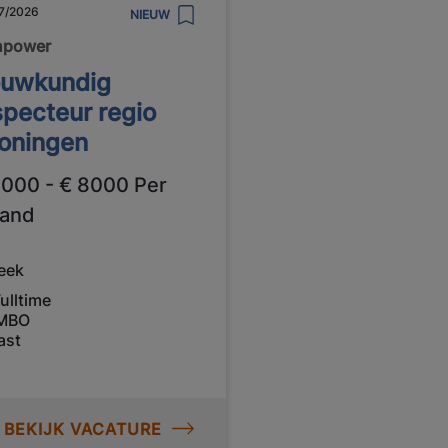
7/2026
NIEUW
npower
uwkundig
specteur regio
oningen
4000 - € 8000 Per
and
eek
ulltime
MBO
ast
BEKIJK VACATURE