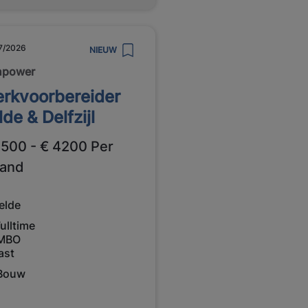
7/2026
NIEUW
npower
rkvoorbereider
lde & Delfzijl
3500 - € 4200 Per
and
elde
ulltime
MBO
ast
Bouw