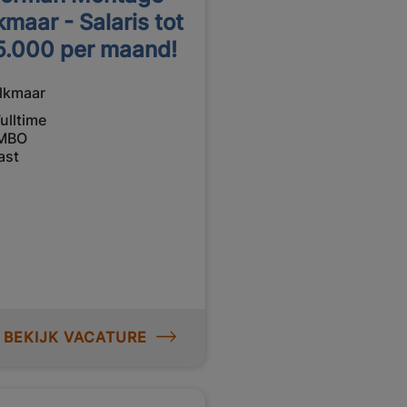
kmaar - Salaris tot
5.000 per maand!
lkmaar
ulltime
MBO
ast
BEKIJK VACATURE