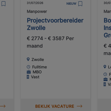
31/07/2026
30/0
NIEUW
Manpower
Ma
Projectvoorbereider
Bo
Zwolle
In
Gr
€ 2774 - € 3587 Per
maand
€ 
ma
Zwolle
Fulltime
L
MBO
F
Vast
V
BEKIJK VACATURE