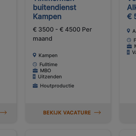
a
buitendienst
Al
Kampen
€ 
€ 3500 - € 4500 Per
A
maand
F
V
Kampen
Fulltime
MBO
Uitzenden
Houtproductie
BEKIJK VACATURE