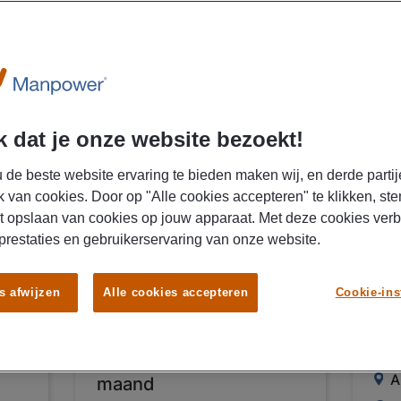
 dat je onze website bezoekt!
 de beste website ervaring te bieden maken wij, en derde partij
06/08/2026
05/0
NIEUW
k van cookies. Door op "Alle cookies accepteren" te klikken, ste
Manpower
Ma
t opslaan van cookies op jouw apparaat. Met deze cookies ver
Technisch
We
 prestaties en gebruikerservaring van onze website.
Projectmanager
Al
Afbouw & Vloeren
s afwijzen
Alle cookies accepteren
Cookie-ins
€ 
Rijssen
ma
€ 5500 - € 6500 Per
A
maand