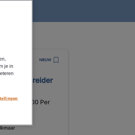
en,
8/2026
NIEUW
m je in
npower
beteren
rkvoorbereider
kmaar
tellingen
3000 - € 5000 Per
and
lkmaar