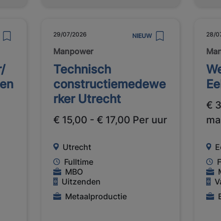
29/07/2026
28/0
NIEUW
Manpower
Ma
/
Technisch
We
gen
constructiemedewe
Ee
rker Utrecht
€ 
€ 15,00 - € 17,00 Per uur
ma
Utrecht
E
Fulltime
F
MBO
Uitzenden
V
Metaalproductie