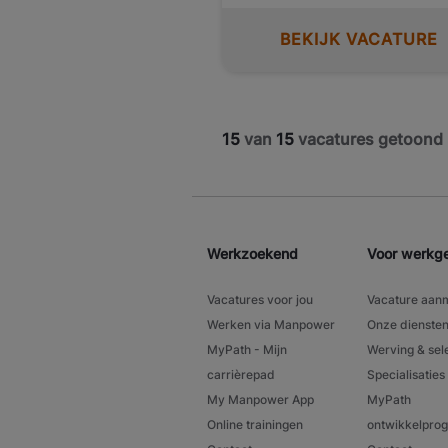
BEKIJK VACATURE
15
van
15
vacatures getoond
Werkzoekend
Voor werkg
Vacatures voor jou
Vacature aan
Werken via Manpower
Onze dienste
MyPath - Mijn
Werving & sel
carrièrepad
Specialisaties
My Manpower App
MyPath
Online trainingen
ontwikkelpr