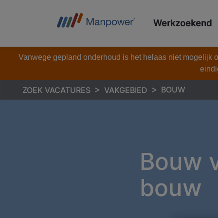
Werkzoekend
Vanwege gepland onderhoud is het helaas niet mogelijk om
eindi
BOUW
ZOEK VACATURES
VAKGEBIED
Bouw v
bouw