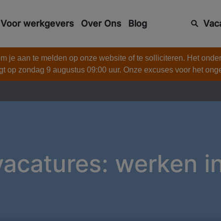
Voor werkgevers
Over Ons
Blog
Vac
 je aan te melden op onze website of te solliciteren. Het onde
gt op zondag 9 augustus 09:00 uur. Onze excuses voor het on
acatures: werken i