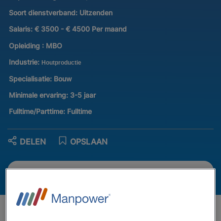
Soort dienstverband:
Uitzenden
Salaris:
€ 3500 - € 4500 Per maand
Opleiding :
MBO
Industrie:
Houtproductie
Specialisatie:
Bouw
Minimale ervaring:
3-5 jaar
Fulltime/Parttime:
Fulltime
DELEN
OPSLAAN
SOLLICITEER NU
Dit ga je doen