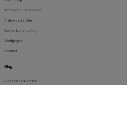
Antidiscriminatiebeleid
Visie en waarden
Gelijke behandeling
Vestigingen
Contact
Blog
Blogs en carrièretips
Nieuws en inzichten
NIEUWSBRIEF