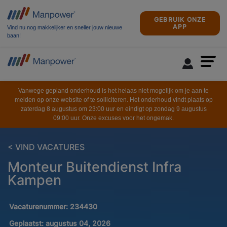
GEBRUIK ONZE
APP
Vind nu nog makkelijker en sneller jouw nieuwe
baan!
Vanwege gepland onderhoud is het helaas niet mogelijk om je aan te
melden op onze website of te solliciteren. Het onderhoud vindt plaats op
zaterdag 8 augustus om 23:00 uur en eindigt op zondag 9 augustus
09:00 uur. Onze excuses voor het ongemak.
< VIND VACATURES
Monteur Buitendienst Infra
Kampen
Vacaturenummer:
234430
Geplaatst:
augustus 04, 2026