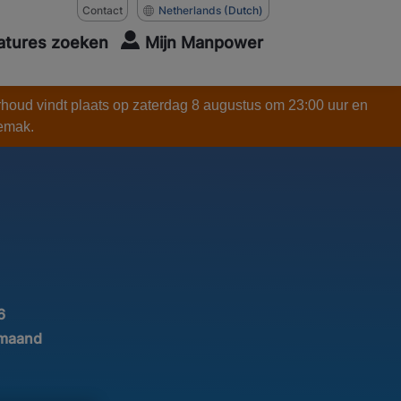
Contact
Netherlands
(Dutch)
atures zoeken
Mijn Manpower
rhoud vindt plaats op zaterdag 8 augustus om 23:00 uur en
gemak.
6
 maand