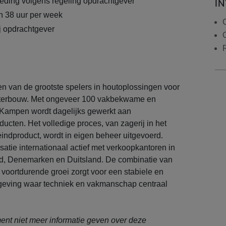
eding volgens regeling opdrachtgever
I
n 38 uur per week
C
ij opdrachtgever
n van de grootste spelers in houtoplossingen voor
aterbouw. Met ongeveer 100 vakbekwame en
n Kampen wordt dagelijks gewerkt aan
cten. Het volledige proces, van zagerij in het
eindproduct, wordt in eigen beheer uitgevoerd.
satie internationaal actief met verkoopkantoren in
d, Denemarken en Duitsland. De combinatie van
 voortdurende groei zorgt voor een stabiele en
geving waar techniek en vakmanschap centraal
nt niet meer informatie geven over deze