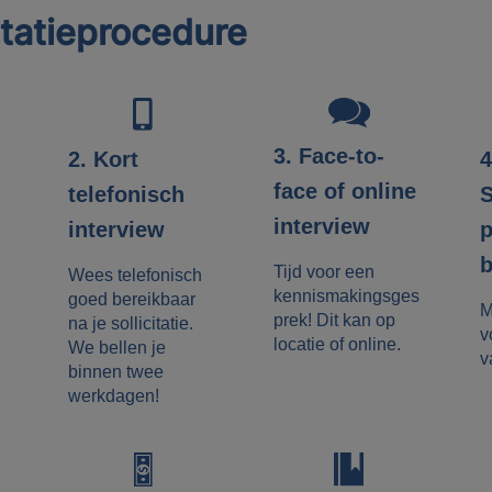
itatieprocedure
3. Face-to-
4
2. Kort
face of online
S
telefonisch
interview
p
interview
b
Tijd voor een
Wees telefonisch
kennismakingsges
goed bereikbaar
M
prek! Dit kan op
na je sollicitatie.
v
locatie of online.
We bellen je
v
binnen twee
werkdagen!