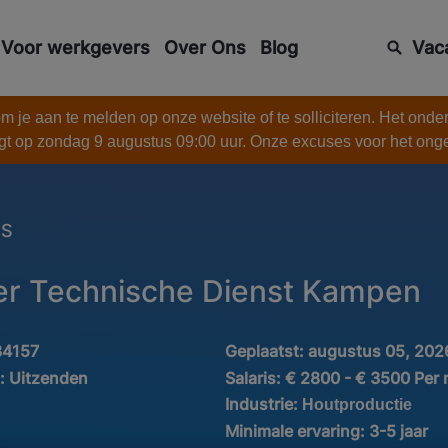
Voor werkgevers
Over Ons
Blog
Vac
 je aan te melden op onze website of te solliciteren. Het onde
gt op zondag 9 augustus 09:00 uur. Onze excuses voor het on
ES
r Technische Dienst Kampen
34157
Geplaatst:
augustus 05, 202
d:
Uitzenden
Salaris:
€ 2800 - € 3500 Per
Industrie:
Houtproductie
Minimale ervaring:
3-5 jaar