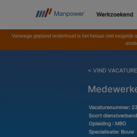
Werkzoekend
Vanwege gepland onderhoud is het helaas niet mogelijk om
eindi
< VIND VACATUR
Medewerke
Vacaturenummer:
2
Soort dienstverban
Opleiding :
MBO
Specialisatie:
Bouw