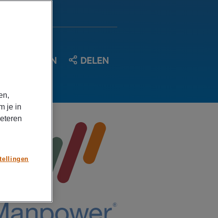
OPSLAAN
DELEN
en,
m je in
beteren
tellingen