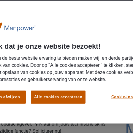
lltime
U
 dat je onze website bezoekt!
 de beste website ervaring te bieden maken wij, en derde partij
k van cookies. Door op "Alle cookies accepteren" te klikken, ste
t opslaan van cookies op jouw apparaat. Met deze cookies ver
 prestaties en gebruikerservaring van onze website.
 en los jij storingen snel en vakkundig op? Ga aan
s afwijzen
Alle cookies accepteren
Cookie-ins
 technische dienst en zorg dat
 en installaties optimaal blijven draaien. Verdien
 maand, ontvang reiskostenvergoeding en start direct
e opdrachtgever. 🔧 Klaar om jouw technische skills
zijdige functie? Solliciteer nu!