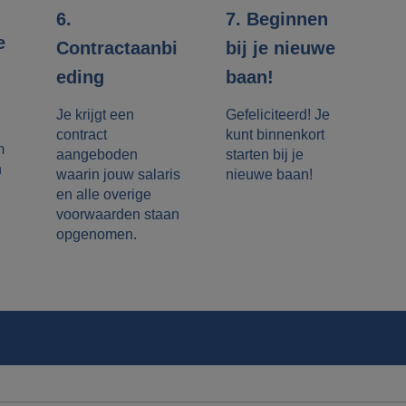
7. Beginnen
6.
e
bij je nieuwe
Contractaanbi
baan!
eding
Gefeliciteerd! Je
Je krijgt een
kunt binnenkort
contract
m
starten bij je
aangeboden
n
nieuwe baan!
waarin jouw salaris
en alle overige
voorwaarden staan
opgenomen.