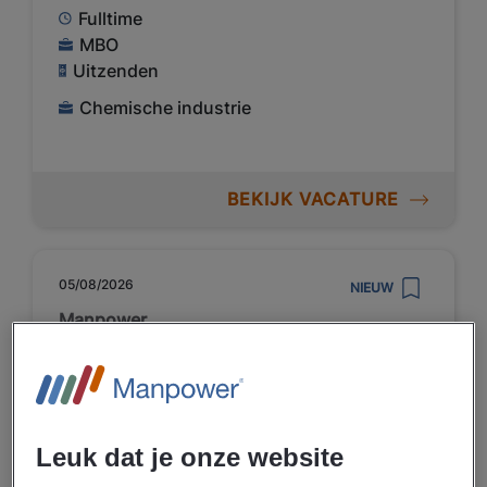
Fulltime
MBO
Uitzenden
Chemische industrie
BEKIJK VACATURE
05/08/2026
NIEUW
Manpower
Turnaround Planner
Terneuzen
Hoek
Leuk dat je onze website
Fulltime