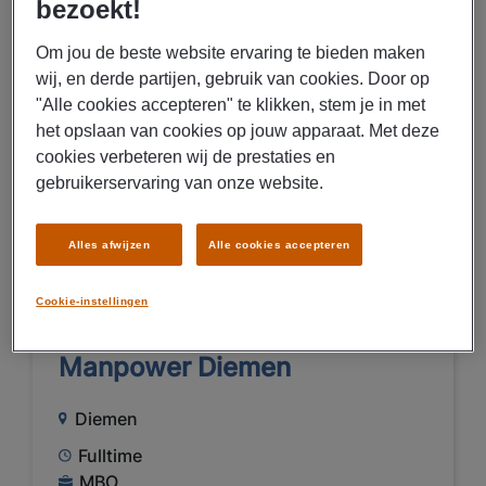
bezoekt!
MBO
Uitzenden
Om jou de beste website ervaring te bieden maken
wij, en derde partijen, gebruik van cookies. Door op
Chemische industrie
"Alle cookies accepteren" te klikken, stem je in met
het opslaan van cookies op jouw apparaat. Met deze
cookies verbeteren wij de prestaties en
BEKIJK VACATURE
gebruikerservaring van onze website.
Alles afwijzen
Alle cookies accepteren
04/08/2026
NIEUW
Manpower B.V.
Cookie-instellingen
Personeelsplanner bij
Manpower Diemen
Diemen
Fulltime
MBO