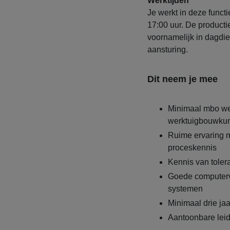
Werktijden
Je werkt in deze funct
17:00 uur. De productie
voornamelijk in dagdie
aansturing.
Dit neem je mee
Minimaal mbo wer
werktuigbouwkun
Ruime ervaring m
proceskennis
Kennis van toler
Goede computerv
systemen
Minimaal drie ja
Aantoonbare leid