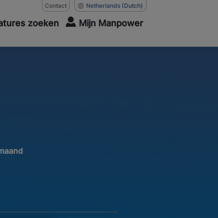
Contact
Netherlands
(Dutch)
atures zoeken
Mijn Manpower
 maand