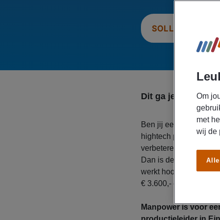
SOLLICITEER N
Leuk
Dit ga je doen
Om jou
gebrui
met he
Ben jij een technisch s
wij de
hightech productieomg
verbeteren en bijdrage
Dan is deze functie al
Alle
werkt hoofdzakelijk in
€ 3.600,- en € 5.250,- e
Manpower is voor ee
productieleider in E