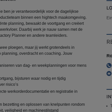
L
ie ben je verantwoordelijk voor de dagelijkse
roductieteam binnen een hightech maakomgeving.
Ei
ciënte planning, bewaakt de voortgang en creëert
e werkvloer. Daarbij werk je nauw samen met de
actory Planner en andere teamleiders.
R
twee ploegen, maar jij werkt grotendeels in
p planning, overdracht en coaching. Jouw
Ro
ganiseren van dag- en weekplanningen voor mens
tgang, bijsturen waar nodig en tijdig
r risico’s
ecte werkorderdocumentatie en registratie in
I
n bezetting en oplossen van knelpunten rondom
eit, veiligheid en machinestilstand