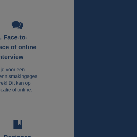
. Face-to-
ace of online
nterview
ijd voor een
ennismakingsges
rek! Dit kan op
ocatie of online.