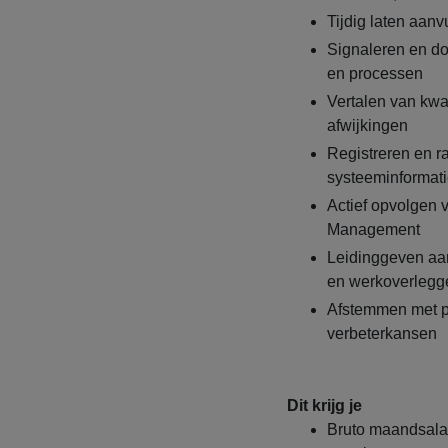
Tijdig laten aan
Signaleren en do
en processen
Vertalen van kwa
afwijkingen
Registreren en r
systeeminformat
Actief opvolgen 
Management
Leidinggeven aan
en werkoverlegge
Afstemmen met pr
verbeterkansen
Dit krijg je
Bruto maandsalari