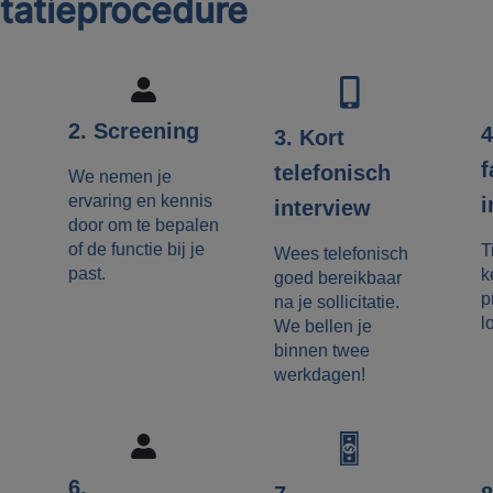
itatieprocedure
2. Screening
4
3. Kort
f
telefonisch
We nemen je
ervaring en kennis
i
interview
door om te bepalen
of de functie bij je
T
Wees telefonisch
past.
k
goed bereikbaar
p
na je sollicitatie.
l
We bellen je
binnen twee
werkdagen!
6.