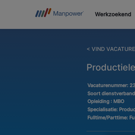
Werkzoekend
< VIND VACATUR
Productiel
Vacaturenummer:
2
Soort dienstverban
Opleiding :
MBO
Specialisatie:
Produc
Fulltime/Parttime:
Fu