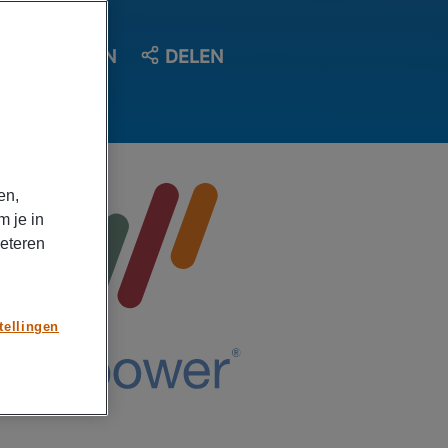
OPSLAAN
DELEN
en,
m je in
beteren
tellingen