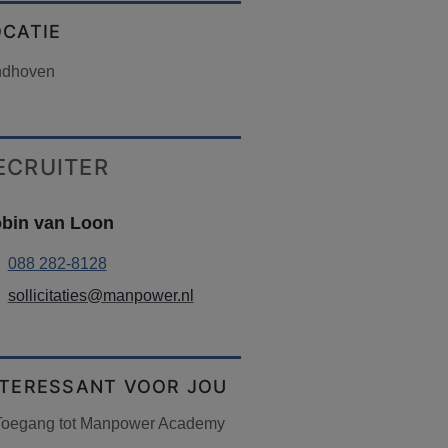
OCATIE
ndhoven
ECRUITER
bin van Loon
088 282-8128
sollicitaties@manpower.nl
NTERESSANT VOOR JOU
Toegang tot Manpower Academy