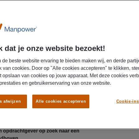
U
 dat je onze website bezoekt!
 de beste website ervaring te bieden maken wij, en derde partij
k van cookies. Door op "Alle cookies accepteren" te klikken, ste
t opslaan van cookies op jouw apparaat. Met deze cookies ver
terke leider die overzicht weet te houden in een
 prestaties en gebruikerservaring van onze website.
eving? Wil jij een team aansturen, processen
n aan precisiewerk voor de aerospace industrie?
s Teamleider Productie jouw volgende stap. Je
s afwijzen
Alle cookies accepteren
Cookie-ins
 dagdienst, ontvangt een bruto maandsalaris tussen
n treedt direct in dienst bij de opdrachtgever.
n opdrachtgever op zoek naar een
indhoven.