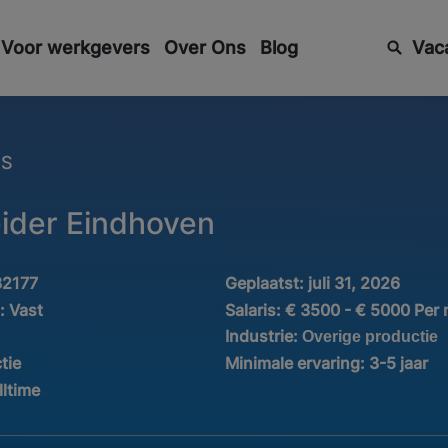
Voor werkgevers
Over Ons
Blog
Vac
ES
eider Eindhoven
32177
Geplaatst:
juli 31, 2026
d:
Vast
Salaris:
€ 3500 - € 5000 Per
Industrie:
Overige productie
tie
Minimale ervaring:
3-5 jaar
lltime