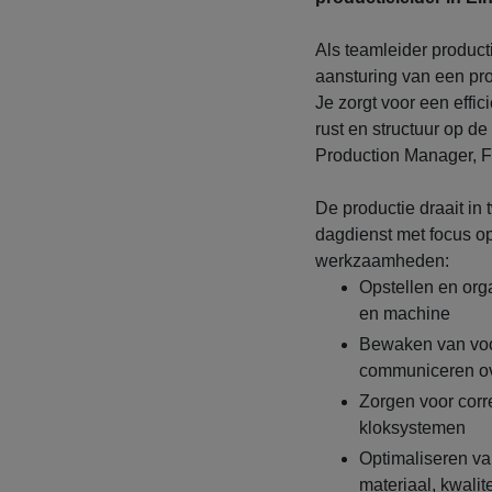
Als teamleider product
aansturing van een p
Je zorgt voor een effi
rust en structuur op d
Production Manager, F
De productie draait in 
dagdienst met focus o
werkzaamheden:
Opstellen en or
en machine
Bewaken van voor
communiceren ove
Zorgen voor corr
kloksystemen
Optimaliseren va
materiaal, kwalit