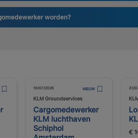
argomedewerker worden?
19/07/2026
31/0
NIEUW
KLM Groundservices
KLM
r
Cargomedewerker
Lo
KLM luchthaven
KL
Schiphol
€ 1
Amsterdam