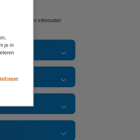
erker
enu's voor meer informatie!
en,
m je in
beteren
tellingen