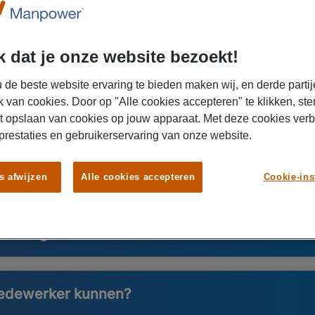
 hier alles over het beroep cargomedew
functie van cargomedewerker? Klik op de onderstaande uitklapm
 dat je onze website bezoekt!
 de beste website ervaring te bieden maken wij, en derde partij
k van cookies. Door op "Alle cookies accepteren" te klikken, ste
ewerker?
t opslaan van cookies op jouw apparaat. Met deze cookies ver
 prestaties en gebruikerservaring van onze website.
rgomedewerker?
s afwijzen
Alle cookies accepteren
Cookie-ins
 tot cargomedewerker?
edewerker kunnen?