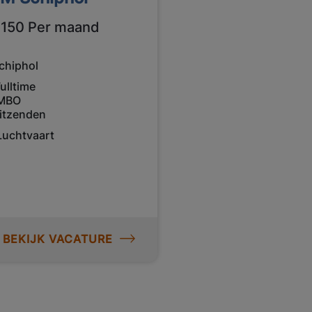
3150 Per maand
chiphol
ulltime
MBO
itzenden
Luchtvaart
BEKIJK VACATURE