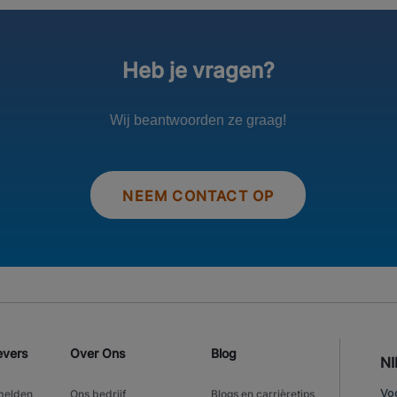
Heb je vragen?
Wij beantwoorden ze graag!
NEEM CONTACT OP
evers
Over Ons
Blog
N
melden
Ons bedrijf
Blogs en carrièretips