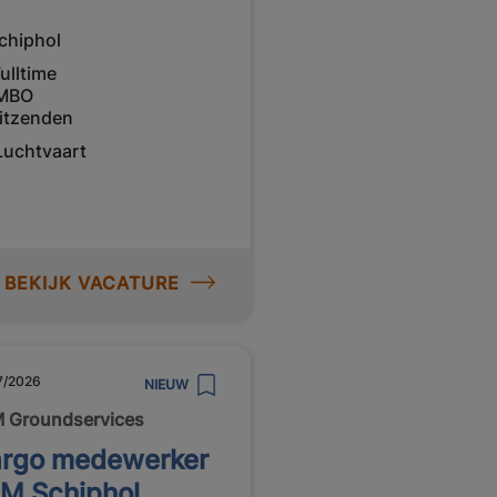
chiphol
ulltime
MBO
itzenden
Luchtvaart
BEKIJK VACATURE
7/2026
NIEUW
 Groundservices
rgo medewerker
M Schiphol