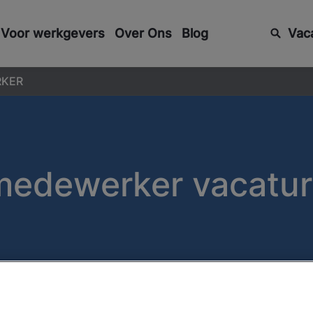
Voor werkgevers
Over Ons
Blog
Vac
KER
edewerker vacatur