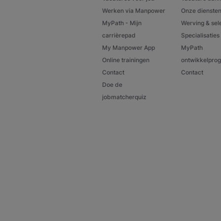
Werken via Manpower
Onze dienste
MyPath - Mijn
Werving & sel
carrièrepad
Specialisaties
My Manpower App
MyPath
Online trainingen
ontwikkelpr
Contact
Contact
Doe de
jobmatcherquiz