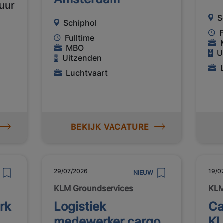
 uur
S
Schiphol
F
Fulltime
MBO
U
Uitzenden
Luchtvaart
BEKIJK VACATURE
29/07/2026
19/0
NIEUW
KLM Groundservices
KLM
rk
Logistiek
Ca
medewerker cargo
KL