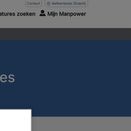
Contact
Netherlands
(Dutch)
atures zoeken
Mijn Manpower
es