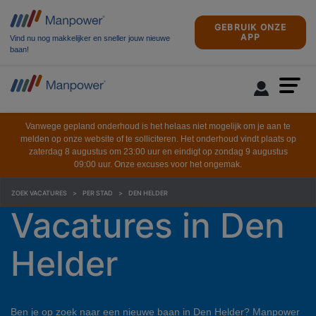
GEBRUIK ONZE
APP
Vind nu nog makkelijker en sneller jouw nieuwe
baan!
Vanwege gepland onderhoud is het helaas niet mogelijk om je aan te
melden op onze website of te solliciteren. Het onderhoud vindt plaats op
zaterdag 8 augustus om 23:00 uur en eindigt op zondag 9 augustus
09:00 uur. Onze excuses voor het ongemak.
ZOEK VACATURES
PER STAD
DEN HELDER
Vacatures in Den
Helder
Ben je op zoek naar een nieuwe baan in Den Helder? Manpower