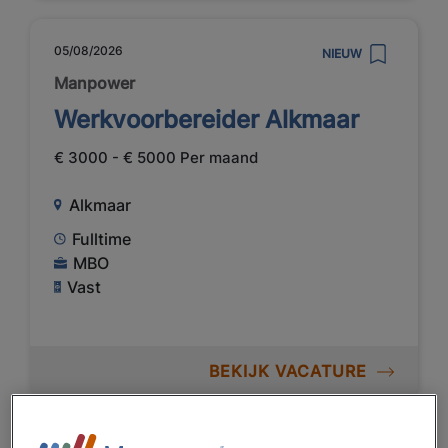
05/08/2026
NIEUW
Manpower
Werkvoorbereider Alkmaar
€ 3000 - € 5000 Per maand
Alkmaar
Fulltime
MBO
Vast
BEKIJK VACATURE