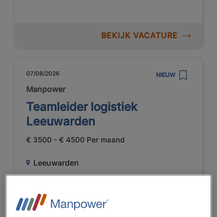
BEKIJK VACATURE
07/08/2026
NIEUW
Manpower
Teamleider logistiek
Leeuwarden
€ 3500 - € 4500 Per maand
Leeuwarden
Fulltime
MBO
Vast