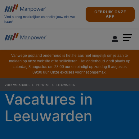
GEBRUIK ONZE
APP
Vind nu nog makkelijker en sneller jouw nieuwe
baan!
Vanwege gepland onderhoud is het helaas niet mogelijk om je aan te
melden op onze website of te solliciteren. Het onderhoud vindt plaats op
zaterdag 8 augustus om 23:00 uur en eindigt op zondag 9 augustus
09:00 uur. Onze excuses voor het ongemak.
ZOEK VACATURES
PER STAD
LEEUWARDEN
Vacatures in
Leeuwarden