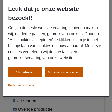
Overige productie
Leuk dat je onze website
bezoekt!
BEKIJK VACATURE
Om jou de beste website ervaring te bieden maken
wij, en derde partijen, gebruik van cookies. Door op
"Alle cookies accepteren" te klikken, stem je in met
07/08/2026
NIEUW
het opslaan van cookies op jouw apparaat. Met deze
Manpower
cookies verbeteren wij de prestaties en
Operator Friesland
gebruikerservaring van onze website.
€ 2900 - € 4000 Per maand
Alles afwijzen
Alle cookies accepteren
Leeuwarden
Cookie-instellingen
Fulltime
MBO
Uitzenden
Overige productie