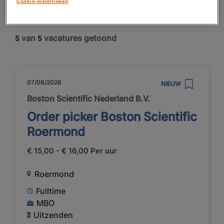
Cookie-instellingen
van
vacatures getoond
5
5
07/08/2026
NIEUW
Boston Scientific Nederland B.V.
Order picker Boston Scientific
Roermond
€ 15,00 - € 16,00 Per uur
Roermond
Fulltime
MBO
Uitzenden