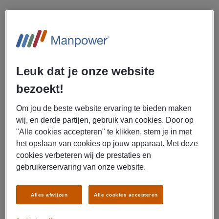
Working at Boston Scientific means:
€14.45 per hour + 7.5% shift bonus
13th month's salary + 3% team bonus
€0.21 per km travel allowance
Leuk dat je onze website
Free gym, yoga & massages
Healthy lunches, fresh fruit, coffee & tea
bezoekt!
Growth opportunities and online training
Work in a diverse, international team (all in English)
Om jou de beste website ervaring te bieden maken
wij, en derde partijen, gebruik van cookies. Door op
"Alle cookies accepteren" te klikken, stem je in met
het opslaan van cookies op jouw apparaat. Met deze
cookies verbeteren wij de prestaties en
gebruikerservaring van onze website.
Working at Boston Scientific
Alles afwijzen
Alle cookies accepteren