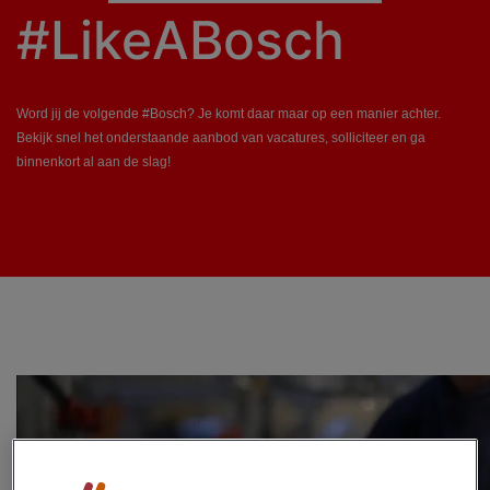
#LikeABosch
​Word jij de volgende #Bosch? Je komt daar maar op een manier achter.
Bekijk snel het onderstaande aanbod van vacatures, solliciteer en ga
binnenkort al aan de slag!