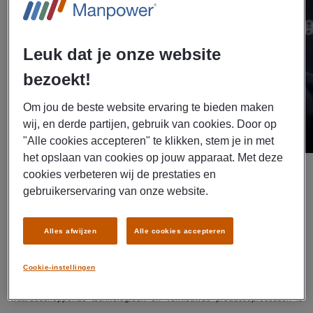
Leuk dat je onze website
bezoekt!
Om jou de beste website ervaring te bieden maken
wij, en derde partijen, gebruik van cookies. Door op
"Alle cookies accepteren" te klikken, stem je in met
het opslaan van cookies op jouw apparaat. Met deze
cookies verbeteren wij de prestaties en
gebruikerservaring van onze website.
Producten met een korte levensduur, dat is iets waar ze bij Bosch een hekel
Alles afwijzen
Alle cookies accepteren
aan hebben. Dat kan én moet beter! Niet alleen om bij te dragen aan een
Cookie-instellingen
gezonder klimaat, maar ook voor de consument. Dankzij recente innovaties,
waardescheppende technologieën en vernieuwde productieprocessen is