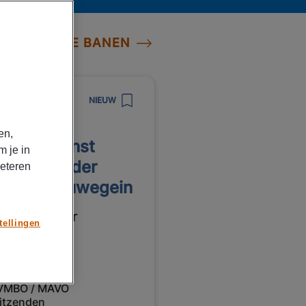
BEKIJK ALLE BANEN
8/2026
NIEUW
npower
en,
htenddienst
m je in
stsorteerder
beteren
stNL Nieuwegein
5,00 Per uur
tellingen
ieuwegein
Parttime
VMBO / MAVO
itzenden