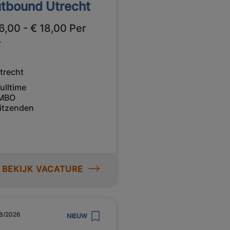
tbound Utrecht
6,00 - € 18,00 Per
r
trecht
ulltime
MBO
itzenden
BEKIJK VACATURE
8/2026
NIEUW