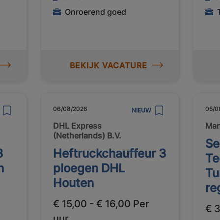
Onroerend goed
BEKIJK VACATURE
06/08/2026
05/0
NIEUW
DHL Express
Ma
(Netherlands) B.V.
Se
3
Heftruckchauffeur 3
Te
n
ploegen DHL
Tu
Houten
re
€ 15,00 - € 16,00 Per
€ 
uur