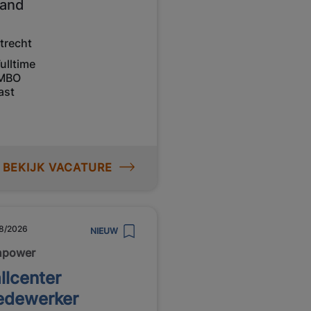
and
trecht
ulltime
MBO
ast
BEKIJK VACATURE
8/2026
NIEUW
npower
llcenter
dewerker