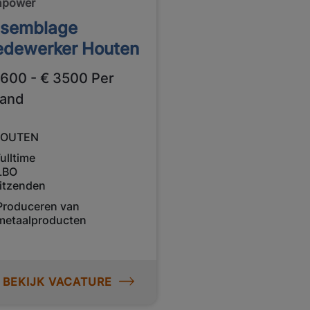
npower
semblage
dewerker Houten
2600 - € 3500 Per
and
OUTEN
ulltime
LBO
itzenden
Produceren van
metaalproducten
BEKIJK VACATURE