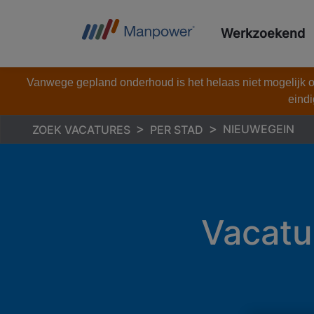
Werkzoekend
Vanwege gepland onderhoud is het helaas niet mogelijk om
eindi
NIEUWEGEIN
ZOEK VACATURES
PER STAD
Vacatu