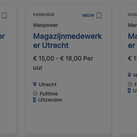
03/08/2026
03/0
NIEUW
Manpower
Ma
er
Magazijnmedewerk
Ma
er Utrecht
er
€ 15,00 - € 18,00 Per
€ 1
uur
N
Utrecht
F
U
Fulltime
Uitzenden