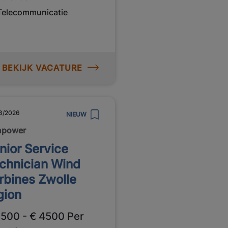
Telecommunicatie
BEKIJK VACATURE
8/2026
NIEUW
npower
nior Service
chnician Wind
rbines Zwolle
gion
3500 - € 4500 Per