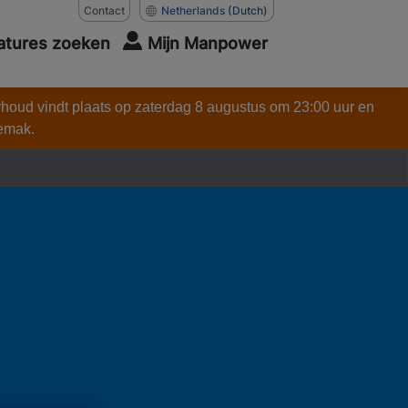
Contact
Netherlands
(Dutch)
atures zoeken
Mijn Manpower
rhoud vindt plaats op zaterdag 8 augustus om 23:00 uur en
gemak.