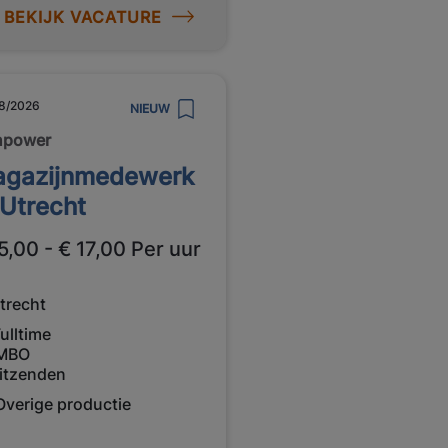
BEKIJK VACATURE
8/2026
NIEUW
npower
gazijnmedewerk
 Utrecht
5,00 - € 17,00 Per uur
trecht
ulltime
MBO
itzenden
Overige productie