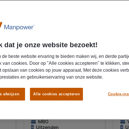
06/08/2026
06/0
NIEUW
 dat je onze website bezoekt!
Manpower
Ma
 de beste website ervaring te bieden maken wij, en derde partij
Project Support
Oc
k van cookies. Door op "Alle cookies accepteren" te klikken, ste
ew
Officer Utrecht
po
t opslaan van cookies op jouw apparaat. Met deze cookies ver
n
 prestaties en gebruikerservaring van onze website.
Po
€ 15,00 - € 20,00 Per
uur
€ 1
s afwijzen
Alle cookies accepteren
Cookie-ins
Utrecht
N
Fulltime
MBO
Uitzenden
U