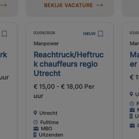
BEKIJK VACATURE
03/08/2026
03/0
NIEUW
Manpower
Ma
rk
Reachtruck/Heftruc
Ma
k chauffeurs regio
er
Utrecht
 uur
€ 1
€ 15,00 - € 18,00 Per
U
uur
F
Utrecht
U
Fulltime
MBO
Uitzenden