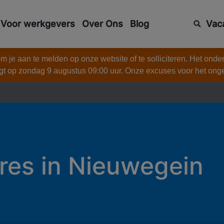
Voor werkgevers
Over Ons
Blog
Vac
 je aan te melden op onze website of te solliciteren. Het onde
gt op zondag 9 augustus 09:00 uur. Onze excuses voor het on
res in Nieuwegein