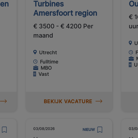
gen
Turbines
Ou
Amersfoort region
€ 1
€ 3500 - € 4200 Per
uu
maand
U
Utrecht
F
Fulltime
U
MBO
Vast
BEKIJK VACATURE
03/08/2026
03/0
NIEUW