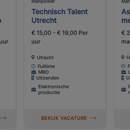
Manpower
Ma
Technisch Talent
As
o
Utrecht
me
€ 15,00 - € 19,00 Per
€ 
 uur
uur
ma
Utrecht
H
Fulltime
F
MBO
Uitzenden
U
Elektronische
productie
BEKIJK VACATURE