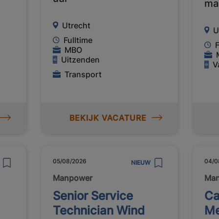
ma
Utrecht
U
Fulltime
F
MBO
Uitzenden
V
Transport
BEKIJK VACATURE
05/08/2026
04/0
NIEUW
Manpower
Ma
Senior Service
Ca
Technician Wind
Me