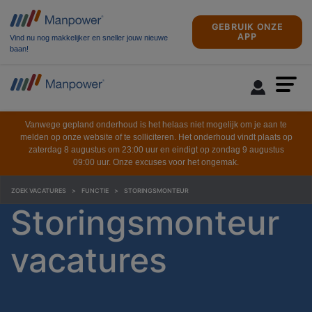
GEBRUIK ONZE
APP
Vind nu nog makkelijker en sneller jouw nieuwe
baan!
Vanwege gepland onderhoud is het helaas niet mogelijk om je aan te
melden op onze website of te solliciteren. Het onderhoud vindt plaats op
zaterdag 8 augustus om 23:00 uur en eindigt op zondag 9 augustus
09:00 uur. Onze excuses voor het ongemak.
ZOEK VACATURES
FUNCTIE
STORINGSMONTEUR
Storingsmonteur
vacatures