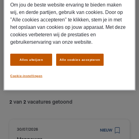
storingsmonteur?
Om jou de beste website ervaring te bieden maken
wij, en derde partijen, gebruik van cookies. Door op
"Alle cookies accepteren" te klikken, stem je in met
Wat moet een storingsmonteur
het opslaan van cookies op jouw apparaat. Met deze
kunnen?
cookies verbeteren wij de prestaties en
gebruikerservaring van onze website.
Waarom wil jij storingsmonteur worden?
Alles afwijzen
Alle cookies accepteren
Cookie-instellingen
van
vacatures getoond
2
2
30/07/2026
NIEUW