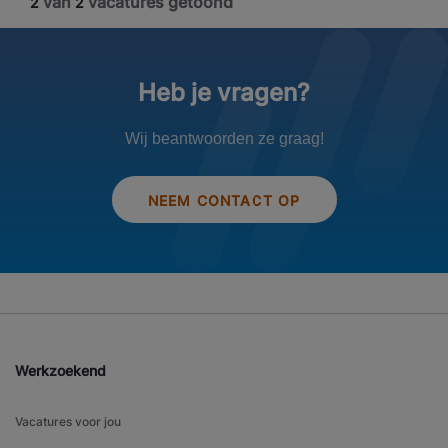
van
vacatures getoond
2
2
Heb je vragen?
Wij beantwoorden ze graag!
NEEM CONTACT OP
Werkzoekend
Vacatures voor jou