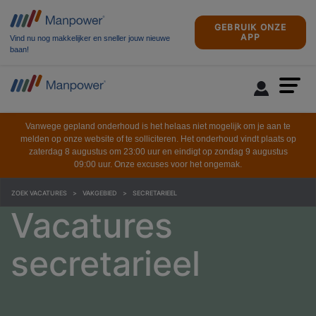
GEBRUIK ONZE
APP
Vind nu nog makkelijker en sneller jouw nieuwe
baan!
Vanwege gepland onderhoud is het helaas niet mogelijk om je aan te
melden op onze website of te solliciteren. Het onderhoud vindt plaats op
zaterdag 8 augustus om 23:00 uur en eindigt op zondag 9 augustus
09:00 uur. Onze excuses voor het ongemak.
ZOEK VACATURES
VAKGEBIED
SECRETARIEEL
Vacatures
secretarieel