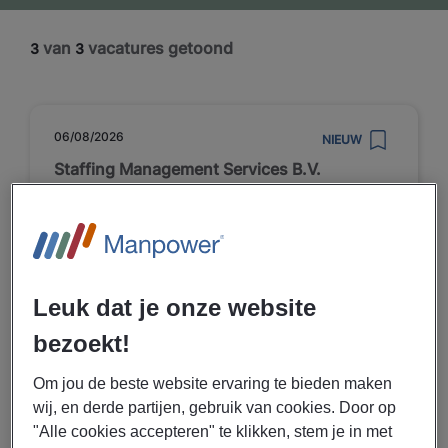
van
vacatures getoond
3
3
06/08/2026
NIEUW
Staffing Management Services B.V.
Secretarieel administratief
medewerker Emmen
Emmen
Leuk dat je onze website
Fulltime
bezoekt!
MBO
Uitzenden
Om jou de beste website ervaring te bieden maken
Openbaar bestuur -
wij, en derde partijen, gebruik van cookies. Door op
overheidsdiensten en verplichte
"Alle cookies accepteren" te klikken, stem je in met
sociale verzekeringen