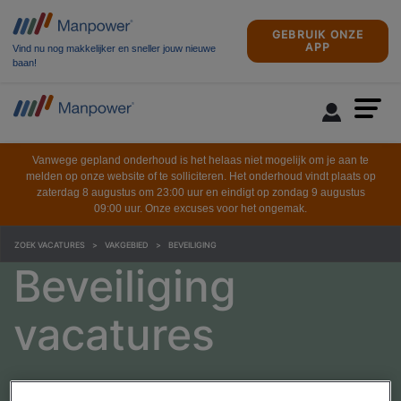
GEBRUIK ONZE
APP
Vind nu nog makkelijker en sneller jouw nieuwe
baan!
Vanwege gepland onderhoud is het helaas niet mogelijk om je aan te
melden op onze website of te solliciteren. Het onderhoud vindt plaats op
zaterdag 8 augustus om 23:00 uur en eindigt op zondag 9 augustus
09:00 uur. Onze excuses voor het ongemak.
ZOEK VACATURES
VAKGEBIED
BEVEILIGING
Beveiliging
vacatures