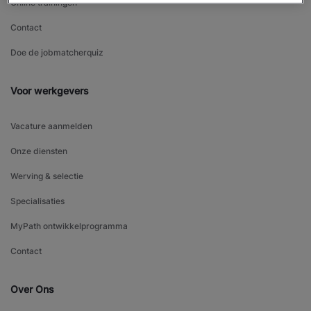
Online trainingen
Contact
Doe de jobmatcherquiz
Voor werkgevers
Vacature aanmelden
Onze diensten
Werving & selectie
Specialisaties
MyPath ontwikkelprogramma
Contact
Over Ons