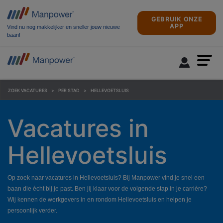
GEBRUIK ONZE
APP
Vind nu nog makkelijker en sneller jouw nieuwe
baan!
ZOEK VACATURES
PER STAD
HELLEVOETSLUIS
Vacatures in
Hellevoetsluis
Op zoek naar vacatures in Hellevoetsluis? Bij Manpower vind je snel een
baan die écht bij je past. Ben jij klaar voor de volgende stap in je carrière?
Wij kennen de werkgevers in en rondom Hellevoetsluis en helpen je
persoonlijk verder.