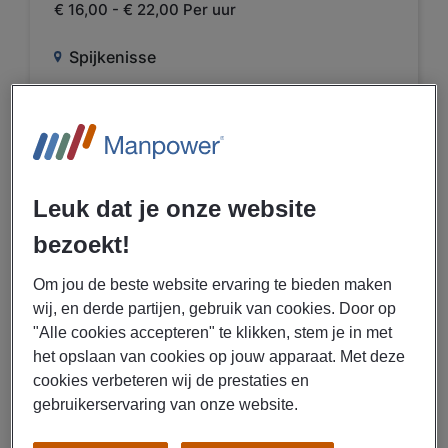
€ 16,00 - € 22,00 Per uur
Spijkenisse
Fulltime
MBO
Uitzenden
Openbaar bestuur -
overheidsdiensten en verplichte
Leuk dat je onze website
sociale verzekeringen
bezoekt!
Om jou de beste website ervaring te bieden maken
BEKIJK VACATURE
wij, en derde partijen, gebruik van cookies. Door op
"Alle cookies accepteren" te klikken, stem je in met
het opslaan van cookies op jouw apparaat. Met deze
03/08/2026
NIEUW
cookies verbeteren wij de prestaties en
gebruikerservaring van onze website.
Manpower
Teamleader Customs