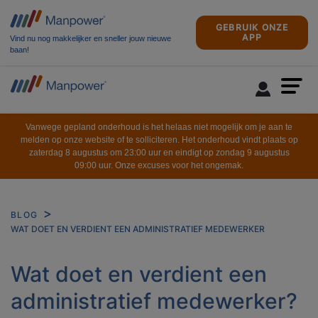
GEBRUIK ONZE
APP
Vind nu nog makkelijker en sneller jouw nieuwe
baan!
Vanwege gepland onderhoud is het helaas niet mogelijk om je aan te
melden op onze website of te solliciteren. Het onderhoud vindt plaats op
zaterdag 8 augustus om 23:00 uur en eindigt op zondag 9 augustus
09:00 uur. Onze excuses voor het ongemak.
BLOG
WAT DOET EN VERDIENT EEN ADMINISTRATIEF MEDEWERKER
Wat doet en verdient een
administratief medewerker?