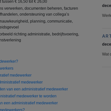
t tussen € 16,50 tot € 26,00
dece
ens verwerken, documenten beheren, facturen
afhandelen, ondersteuning van collega’s
Werke
 nauwkeurigheid, planning, communicatie,
heidsgevoel
rbeeld richting administratie, bedrijfsvoering,
AR
enstverlening
dece
Wat d
edewerker?
ewerkers
tratief medewerker
inistratief medewerker
en van een administratief medewerker
nistratief medewerker te worden
n een administratief medewerker
 medewerkers?