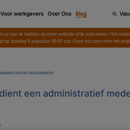
Voor werkgevers
Over Ons
Blog
Vac
 je aan te melden op onze website of te solliciteren. Het onde
gt op zondag 9 augustus 09:00 uur. Onze excuses voor het on
 ADMINISTRATIEF MEDEWERKER
dient een administratief med