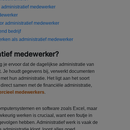
 administratief medewerker
edewerker
voor administratief medewerker
end bedrijf
rken als administratief medewerker
atief medewerker?
 je ervoor dat de dagelijkse administratie van
pt. Je houdt gegevens bij, verwerkt documenten
et hun administratie. Het ligt aan het soort
d direct samen met de financiële administratie,
rcieel medewerkers
.
computersystemen en software zoals Excel, maar
urig werken is cruciaal, want een foutje in
 gevolgen hebben. Administratief werk is vaak de
 administratie klopt, loopt alles goed.