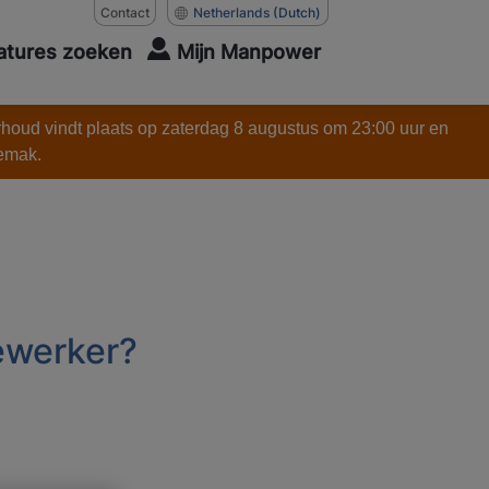
Contact
Netherlands
(Dutch)
atures zoeken
Mijn Manpower
rhoud vindt plaats op zaterdag 8 augustus om 23:00 uur en
gemak.
ewerker?