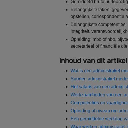
Gemiddeld bruto uurloon: lig
Belangrijkste taken: gegev
opstellen, correspondentie 
Belangrijkste competenties:
integriteit, verantwoordelijk
Opleiding: mbo of hbo, bijvoo
secretarieel of financiële di
Inhoud van dit artikel
Wat is een administratief m
Soorten administratief med
Het salaris van een adminis
Werkzaamheden van een adm
Competenties en vaardighed
Opleiding of niveau om admi
Een gemiddelde werkdag va
Waar werken administratief