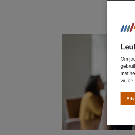
Leuk
Om jou
gebrui
met he
wij de
Alle