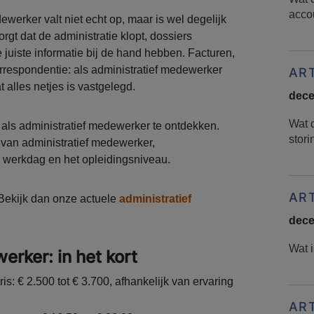
acco
werker valt niet echt op, maar is wel degelijk
zorgt dat de administratie klopt, dossiers
e juiste informatie bij de hand hebben. Facturen,
rrespondentie: als administratief medewerker
AR
t alles netjes is vastgelegd.
dece
Wat 
als administratief medewerker te ontdekken.
stor
 van administratief medewerker,
werkdag en het opleidingsniveau.
AR
Bekijk dan onze actuele
administratief
dece
Wat i
erker: in het kort
: € 2.500 tot € 3.700, afhankelijk van ervaring
AR