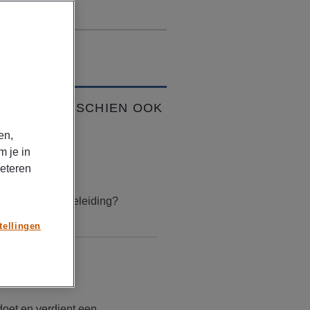
VIND JE MISSCHIEN OOK
K
en,
TIKELEN
m je in
beteren
uari 17, 2026
is loopbaanbegeleiding?
tellingen
TIKELEN
mber 30, 2025
doet en verdient een