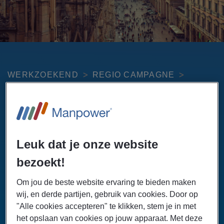
WERKZOEKEND
REGIO CAMPAGNE
VAKGEBIED
PER STAD
ZUID-LIMBURG
Vacatures per vakgebied
Weet jij al precies in welke branche je wilt werken?
Leuk dat je onze website
Manpower heeft dagelijks nieuwe vacatures in diverse
sectoren. Dankzij ons grote, landelijke banenaanbod is er
bezoekt!
altijd een passende functie in het vakgebied van jouw
voorkeur. Bekijk alle fulltime en parttime vacatures per
Om jou de beste website ervaring te bieden maken
branche en solliciteer direct!
wij, en derde partijen, gebruik van cookies. Door op
"Alle cookies accepteren" te klikken, stem je in met
het opslaan van cookies op jouw apparaat. Met deze
NAAR ALLE VACATURES