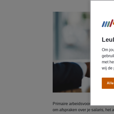
Leuk
Om jou
gebrui
met he
wij de
Alle
Primaire arbeidsvoorwaarden zijn
om afspraken over je salaris, het 