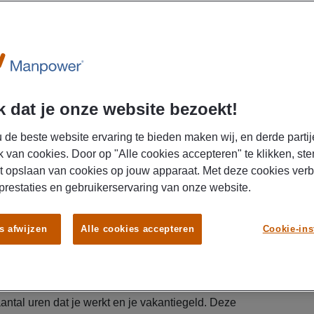
DIT 
LEU
AR
 dat je onze website bezoekt!
febr
 de beste website ervaring te bieden maken wij, en derde partij
k van cookies. Door op "Alle cookies accepteren" te klikken, ste
Wat 
t opslaan van cookies op jouw apparaat. Met deze cookies ver
 prestaties en gebruikerservaring van onze website.
AR
s afwijzen
Alle cookies accepteren
Cookie-ins
dece
Wat 
acco
 de basis van je arbeidsovereenkomst. Het gaat
aantal uren dat je werkt en je vakantiegeld. Deze