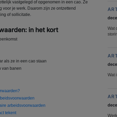
ettelijk vastgelegd of opgenomen in een cao. Ze
g voor je werk. Daarom zijn ze ontzettend
AR
ng of sollicitatie.
dece
waarden: in het kort
Wat 
stor
reenkomst
AR
r als ze in een cao staan
dece
en van banen
Wat i
oorwaarden?
AR
arbeidsvoorwaarden
dece
aire arbeidsvoorwaarden
ct tekent
Werke