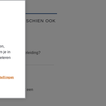
VIND JE MISSCHIEN OOK
K
TIKELEN
uari 17, 2026
en,
m je in
is loopbaanbegeleiding?
beteren
TIKELEN
tellingen
mber 30, 2025
doet en verdient een
untmanager?