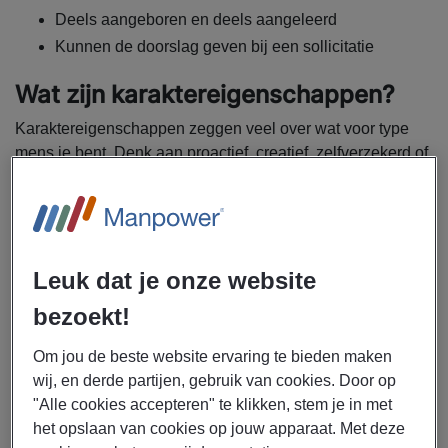
Deels aangeboren en deels aangeleerd
Kunnen de doorslag geven bij een sollicitatie
Wat zijn karaktereigenschappen?
Karaktereigenschappen zeggen veel over wat voor type
mens je bent. Denk aan proactief, creatief, zelfverzekerd of
punctueel. Maar ook chaotisch, koppig en sarcastisch zijn
kenmerken. Net als iedereen, heb ook jij een aantal
persoonlijke eigenschappen die samen je karakter
omschrijven. Hopelijk zijn er veel positief, maar ook
negatieve karaktertrekken horen bij het leven. Niemand is
Leuk dat je onze website
tenslotte perfect.
bezoekt!
Als je jong bent en nog niet zoveel werkervaring hebt, is
Om jou de beste website ervaring te bieden maken
het lastig om je karakter in een professionele setting te
wij, en derde partijen, gebruik van cookies. Door op
beschrijven. Een manier om je te helpen, is door een
"Alle cookies accepteren" te klikken, stem je in met
persoonlijkheidstest te doen. Met de vragen van
onze
het opslaan van cookies op jouw apparaat. Met deze
DISC-test
kom je er binnen tien minuten achter wat voor