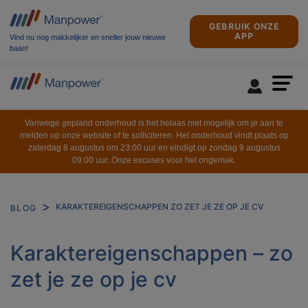
GEBRUIK ONZE
APP
Vind nu nog makkelijker en sneller jouw nieuwe
baan!
Vanwege gepland onderhoud is het helaas niet mogelijk om je aan te
melden op onze website of te solliciteren. Het onderhoud vindt plaats op
zaterdag 8 augustus om 23:00 uur en eindigt op zondag 9 augustus
09:00 uur. Onze excuses voor het ongemak.
KARAKTEREIGENSCHAPPEN ZO ZET JE ZE OP JE CV
BLOG
Karaktereigenschappen – zo
zet je ze op je cv