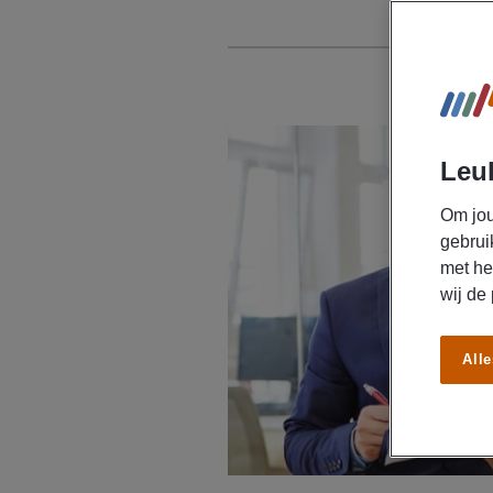
Leuk
Om jou
gebrui
met he
wij de
Alle