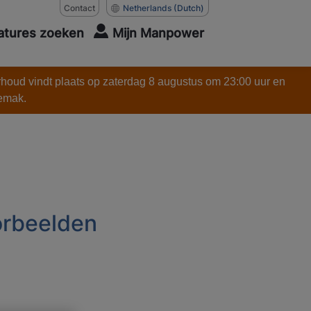
Contact
Netherlands
(Dutch)
atures zoeken
Mijn Manpower
rhoud vindt plaats op zaterdag 8 augustus om 23:00 uur en
gemak.
orbeelden