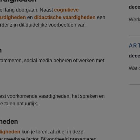
dece
el lang doorgaan. Naast
cognitieve
aardigheden
en
didactische vaardigheden
een
Werke
Verder zijn dit duidelijke voorbeelden van
AR
n
dece
grammeren, social media beheren of werken met
Wat d
eest voorkomende vaardigheden: het spreken en
 talen natuurlijk.
gheden
digheden
kun je leren, al zit er in deze
 meetbare factor. Bijvoorbeeld presenteren,