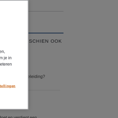
VIND JE MISSCHIEN OOK
K
en,
TIKELEN
m je in
beteren
uari 17, 2026
is loopbaanbegeleiding?
tellingen
TIKELEN
mber 30, 2025
doet en verdient een