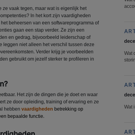
acco
e ze vaak tegen, maar wat is eigenlijk het
ompetenties? In het kort zijn vaardigheden
ls het beheersen van een softwareprogramma of
nties gaan een stap verder. Ze zijn een
AR
den en gedrag, bijvoorbeeld leiderschap of
dece
eggen niet alleen het verschil tussen deze
overeenkomsten. Verder krijg je voorbeelden
Wat 
n gebruikt om jezelf sterker te profileren in
stor
en?
AR
etbaar. Het zijn de dingen die je doet en waar
dece
eert ze door opleiding, training of ervaring en ze
Wat i
stal hebben
vaardigheden
betrekking op
 een bepaalde functie.
AR
ardigheden