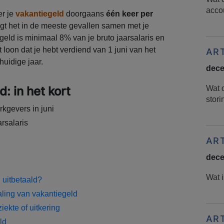
acco
er je
vakantiegeld
doorgaans
één keer per
ijgt het in de meeste gevallen samen met je
geld is minimaal 8% van je bruto jaarsalaris en
 loon dat je hebt verdiend van 1 juni van het
AR
huidige jaar.
dece
: in het kort
Wat 
stor
kgevers in juni
rsalaris
AR
dece
Wat i
 uitbetaald?
aling van vakantiegeld
iekte of uitkering
AR
ld