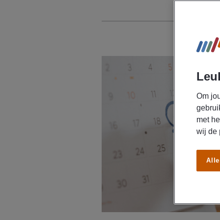
Leuk
Om jou
gebrui
met he
wij de
Alle