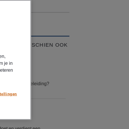
VIND JE MISSCHIEN OOK
K
en,
TIKELEN
m je in
beteren
uari 17, 2026
is loopbaanbegeleiding?
tellingen
TIKELEN
mber 30, 2025
doet en verdient een