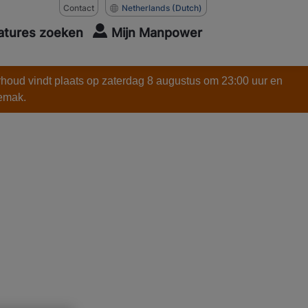
Contact
Netherlands
(Dutch)
atures zoeken
Mijn Manpower
rhoud vindt plaats op zaterdag 8 augustus om 23:00 uur en
gemak.