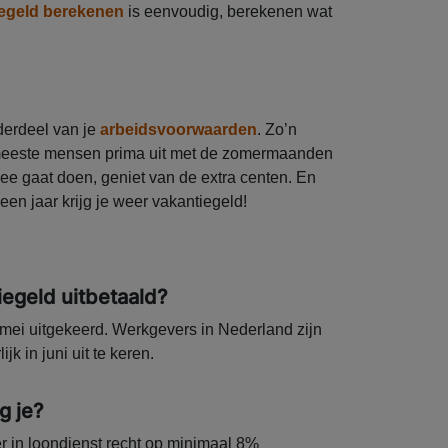
egeld berekenen
is eenvoudig, berekenen wat
derdeel van je
arbeidsvoorwaarden
. Zo’n
 meeste mensen prima uit met de zomermaanden
 mee gaat doen, geniet van de extra centen. En
 een jaar krijg je weer vakantiegeld!
egeld uitbetaald?
n mei uitgekeerd. Werkgevers in Nederland zijn
jk in juni uit te keren.
g je?
r in loondienst recht op minimaal 8%