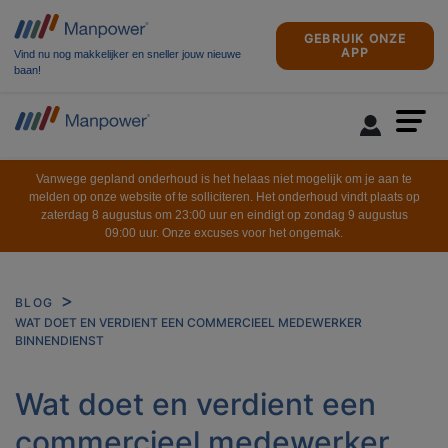
GEBRUIK ONZE
APP
Vind nu nog makkelijker en sneller jouw nieuwe
baan!
Vanwege gepland onderhoud is het helaas niet mogelijk om je aan te
melden op onze website of te solliciteren. Het onderhoud vindt plaats op
zaterdag 8 augustus om 23:00 uur en eindigt op zondag 9 augustus
09:00 uur. Onze excuses voor het ongemak.
BLOG
WAT DOET EN VERDIENT EEN COMMERCIEEL MEDEWERKER
BINNENDIENST
Wat doet en verdient een
commercieel medewerker