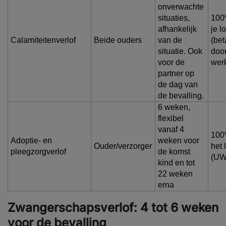
onverwachte
situaties,
100
afhankelijk
je l
Calamiteitenverlof
Beide ouders
van de
(bet
situatie. Ook
door
voor de
wer
partner op
de dag van
de bevalling.
6 weken,
flexibel
vanaf 4
100
Adoptie- en
weken voor
Ouder/verzorger
het 
pleegzorgverlof
de komst
(UW
kind en tot
22 weken
erna
Zwangerschapsverlof: 4 tot 6 weken
voor de bevalling