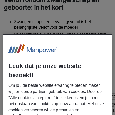
geboorte: in het kort
Zwangerschaps- en bevallingsverlof is het
belangrijkste verlof voor de moeder
Voor partners zijn er verschillende verlofregelingen
(betaald en onbetaald)
Ouderschapsverlof is mogelijk tot je kind 8 jaar is
Overzicht soorten verlof rondom
zwangerschap
Leuk dat je onze website
In het onderstaande overzicht zie je de verschillende
bezoekt!
verlofregelingen rondom de zwangerschap en geboorte
van je kind.
Om jou de beste website ervaring te bieden maken
wij, en derde partijen, gebruik van cookies. Door op
Soort verlof
Voor wie
Duur
Beta
"Alle cookies accepteren" te klikken, stem je in met
4-6 weken
het opslaan van cookies op jouw apparaat. Met deze
100
voor de
cookies verbeteren wij de prestaties en
Zwangerschapsverlof
Moeder
je 
uitgerekende