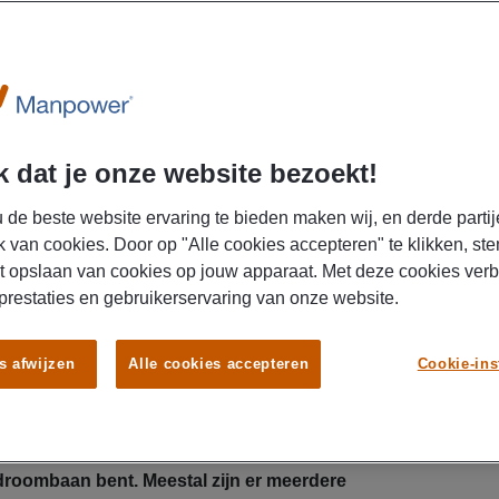
DIT 
LEU
AR
 dat je onze website bezoekt!
febr
 de beste website ervaring te bieden maken wij, en derde partij
k van cookies. Door op "Alle cookies accepteren" te klikken, ste
Wat 
t opslaan van cookies op jouw apparaat. Met deze cookies ver
 prestaties en gebruikerservaring van onze website.
AR
s afwijzen
Alle cookies accepteren
Cookie-ins
dece
Wat 
acco
igd voor een tweede gesprek. Dit betekent dat
e droombaan bent. Meestal zijn er meerdere