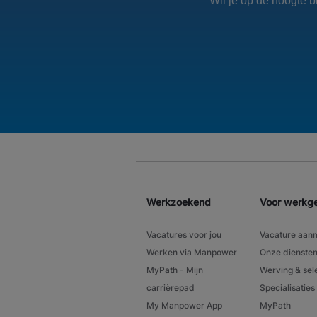
Wil je op de hoogte 
Werkzoekend
Voor werkg
Vacatures voor jou
Vacature aan
Werken via Manpower
Onze dienste
MyPath - Mijn
Werving & sel
carrièrepad
Specialisaties
My Manpower App
MyPath