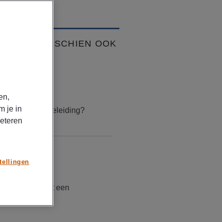
VIND JE MISSCHIEN OOK
K
TIKELEN
uari 17, 2026
en,
m je in
is loopbaanbegeleiding?
beteren
TIKELEN
tellingen
mber 30, 2025
doet en verdient een
untmanager?