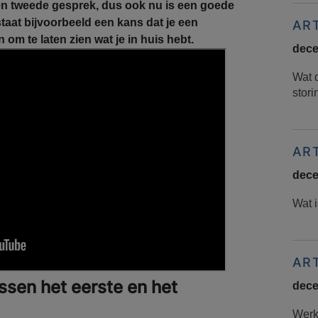
en tweede gesprek, dus ook nu is een goede
staat bijvoorbeeld een kans dat je een
AR
om te laten zien wat je in huis hebt.
dece
Wat 
stor
AR
dece
Wat i
AR
ussen het eerste en het
dece
Werke