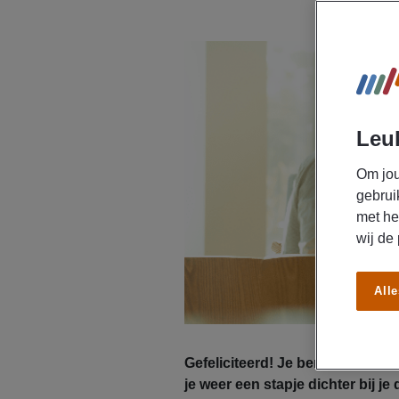
Leuk
Om jou
gebrui
met he
wij de
Alle
Gefeliciteerd! Je bent uitgenod
je weer een stapje dichter bij j