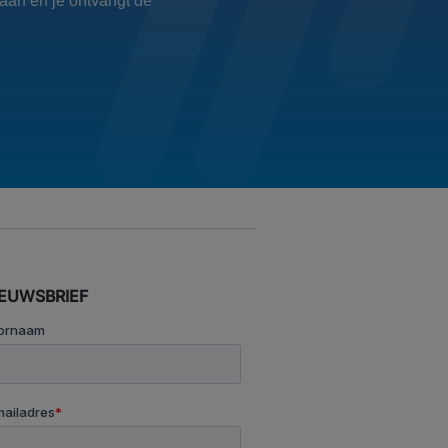
aan en je ontvangt de
IEUWSBRIEF