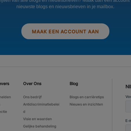
blijven van alle blogs en nieuwsbrieven? Maak dan een account 
nieuwste blogs en nieuwsbrieven in je mailbox.
MAAK EEN ACCOUNT AAN
evers
Over Ons
Blog
N
melden
Ons bedrijf
Blogs en carrièretips
n
Antidiscriminatiebelei
Nieuws en inzichten
ectie
d
Visie en waarden
Gelijke behandeling