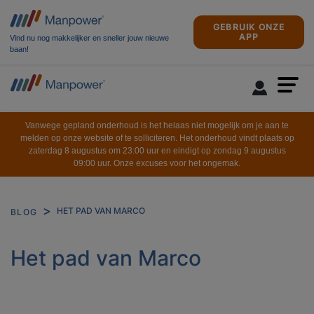
GEBRUIK ONZE
APP
Vind nu nog makkelijker en sneller jouw nieuwe
baan!
Vanwege gepland onderhoud is het helaas niet mogelijk om je aan te
melden op onze website of te solliciteren. Het onderhoud vindt plaats op
zaterdag 8 augustus om 23:00 uur en eindigt op zondag 9 augustus
09:00 uur. Onze excuses voor het ongemak.
HET PAD VAN MARCO
BLOG
Het pad van Marco