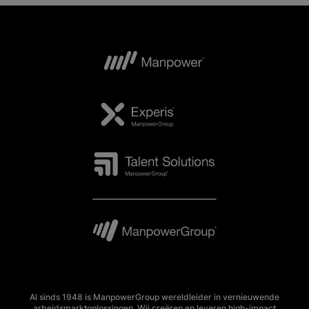
Al sinds 1948 is ManpowerGroup wereldleider in vernieuwende
arbeidsmarktoplossingen. Wij creëren en leveren high-impact