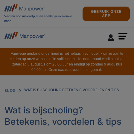
GEBRUIK ONZE
APP
Vind nu nog makkelijker en sneller jouw nieuwe
baan!
Vanwege gepland onderhoud is het helaas niet mogelijk om je aan te
melden op onze website of te solliciteren. Het onderhoud vindt plaats op
zaterdag 8 augustus om 23:00 uur en eindigt op zondag 9 augustus
09:00 uur. Onze excuses voor het ongemak.
WAT IS BIJSCHOLING BETEKENIS VOORDELEN EN TIPS
BLOG
Wat is bijscholing?
Betekenis, voordelen & tips