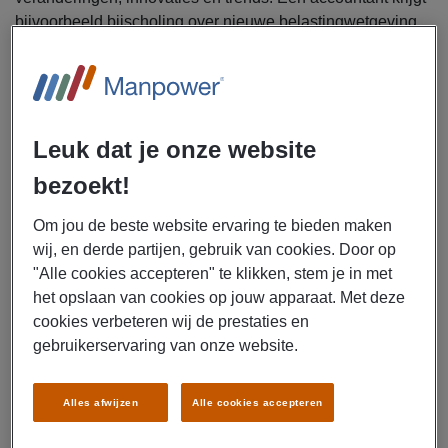
bijvoorbeeld bijscholing over nieuwe belastingwetgeving,
terwijl een ict’er leert werken met een nieuwe versie van
een softwarepakket. Het doel van bijscholing is dan ook
niet per se om van carrière te veranderen. Het gaat vooral
om het beter en efficiënter uitvoeren van je huidige werk.
Met bijscholing blijf je je aanpassen aan de eisen van je
Leuk dat je onze website
beroep.
bezoekt!
Bijscholing in de praktijk
Om jou de beste website ervaring te bieden maken
wij, en derde partijen, gebruik van cookies. Door op
Er is een enorm aanbod van korte cursussen, workshops,
"Alle cookies accepteren" te klikken, stem je in met
online trainingen, seminars en complete leergangen die
het opslaan van cookies op jouw apparaat. Met deze
zich specifiek richten op beroepsgroepen of vakgebieden.
cookies verbeteren wij de prestaties en
Afhankelijk van je persoonlijke doelen en de behoeften
gebruikerservaring van onze website.
van je werkgever, kun je voor bijscholing kiezen in de vorm
van:
Alles afwijzen
Alle cookies accepteren
Fysieke trainingen:
Gericht op interactie met een