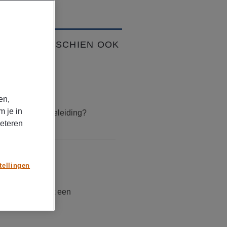
VIND JE MISSCHIEN OOK
K
TIKELEN
uari 17, 2026
en,
m je in
is loopbaanbegeleiding?
beteren
TIKELEN
tellingen
mber 30, 2025
doet en verdient een
untmanager?