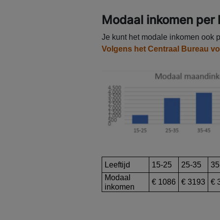
Modaal inkomen per l
Je kunt het modale inkomen ook per
Volgens het Centraal Bureau voo
Leeftijd
15-25
25-35
35
Modaal
€ 1086
€ 3193
€ 
inkomen