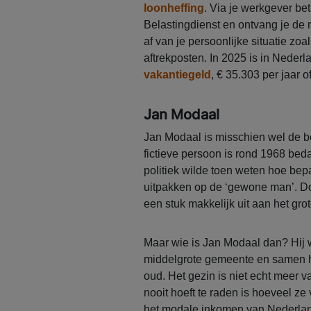
loonheffing
. Via je werkgever be
Belastingdienst en ontvang je de r
af van je persoonlijke situatie zo
aftrekposten. In 2025 is in Neder
vakantiegeld
, € 35.303 per jaar 
Jan Modaal
Jan Modaal is misschien wel de b
fictieve persoon is rond 1968 be
politiek wilde toen weten hoe b
uitpakken op de ‘gewone man’. Do
een stuk makkelijk uit aan het grot
Maar wie is Jan Modaal dan? Hij w
middelgrote gemeente en samen h
oud. Het gezin is niet echt meer va
nooit hoeft te raden is hoeveel ze 
het modale inkomen van Nederla