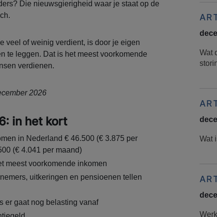
ders? Die nieuwsgierigheid waar je staat op de
ch.
AR
dece
 veel of weinig verdient, is door je eigen
Wat 
n te leggen. Dat is het meest voorkomende
stor
ensen verdienen.
 december 2026
AR
 in het kort
dece
omen in Nederland € 46.500 (€ 3.875 per
Wat i
.500 (€ 4.041 per maand)
et meest voorkomende inkomen
nemers, uitkeringen en pensioenen tellen
AR
dece
s er gaat nog belasting vanaf
Werke
ntiegeld