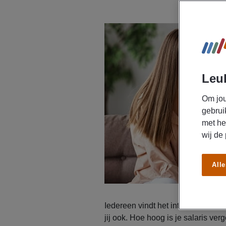
Leuk
Om jou
gebrui
met he
wij de
Alle
Iedereen vindt het interessant om
jij ook. Hoe hoog is je salaris v