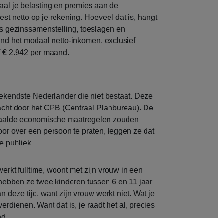
taal je belasting en premies aan de
est netto op je rekening. Hoeveel dat is, hangt
als gezinssamenstelling, toeslagen en
land het modaal netto-inkomen, exclusief
of € 2.942 per maand.
ekendste Nederlander die niet bestaat. Deze
dacht door het CPB (Centraal Planbureau). De
epaalde economische maatregelen zouden
or over een persoon te praten, leggen ze dat
e publiek.
erkt fulltime, woont met zijn vrouw in een
ebben ze twee kinderen tussen 6 en 11 jaar
n deze tijd, want zijn vrouw werkt niet. Wat je
verdienen. Want dat is, je raadt het al, precies
nd.