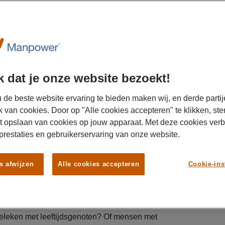
DIT 
LEU
AR
 dat je onze website bezoekt!
febr
 de beste website ervaring te bieden maken wij, en derde partij
k van cookies. Door op "Alle cookies accepteren" te klikken, ste
Wat 
t opslaan van cookies op jouw apparaat. Met deze cookies ver
 prestaties en gebruikerservaring van onze website.
AR
s afwijzen
Alle cookies accepteren
Cookie-ins
dece
Wat 
acco
 te weten wat anderen verdienen. Geef maar toe,
ergeleken met leeftijdsgenoten? Of mensen met